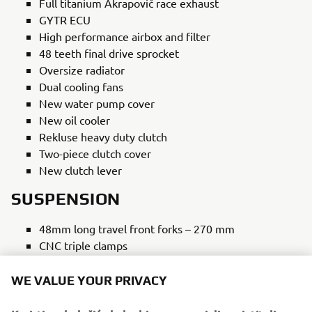
Full titanium Akrapovič race exhaust
GYTR ECU
High performance airbox and filter
48 teeth final drive sprocket
Oversize radiator
Dual cooling fans
New water pump cover
New oil cooler
Rekluse heavy duty clutch
Two-piece clutch cover
New clutch lever
SUSPENSION
48mm long travel front forks – 270 mm
CNC triple clamps
New long travel rear shock – 260 mm
New rear suspension linkage
WE VALUE YOUR PRIVACY
BRAKES