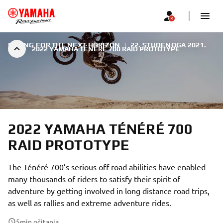
RACING FOR THE NEXT HORIZON
|
22. STUDENOGA 2021.
2022 YAMAHA TÉNÉRÉ 700 RAID PROTOTYPE
2022 YAMAHA TÉNÉRÉ 700
RAID PROTOTYPE
The Ténéré 700’s serious off road abilities have enabled
many thousands of riders to satisfy their spirit of
adventure by getting involved in long distance road trips,
as well as rallies and extreme adventure rides.
5
min očitanja