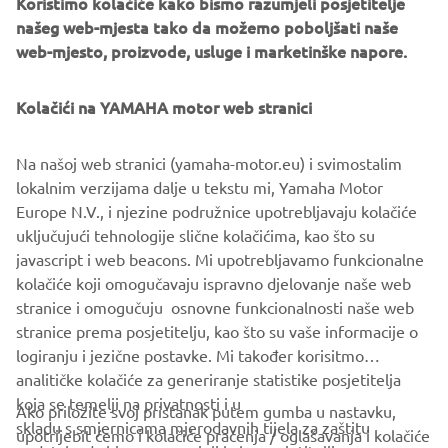
Koristimo kolačiće kako bismo razumjeli posjetitelje
našeg web-mjesta tako da možemo poboljšati naše
High specification single front disc – 300 mm
web-mjesto, proizvode, usluge i marketinške napore.
Racing brake pads
Upgraded front brake master cylinder
Kolačići na YAMAHA motor web stranici
New front brake lever
Oversize 267 mm diameter rear disc
New caliper mounting bracket
Na našoj web stranici (yamaha-motor.eu) i svimostalim
Steel braided front and rear brake hoses
lokalnim verzijama dalje u tekstu mi, Yamaha Motor
Europe N.V., i njezine podružnice upotrebljavaju kolačiće
uključujući tehnologije slične kolačićima, kao što su
javascript i web beacons. Mi upotrebljavamo funkcionalne
kolačiće koji omogučavaju ispravno djelovanje naše web
stranice i omogučuju osnovne funkcionalnosti naše web
stranice prema posjetitelju, kao što su vaše informacije o
1
/
3
logiranju i jezične postavke. Mi također korisitmo
analitičke kolačiće za generiranje statistike posjetitelja
koja se temelji na privatnosti i u
Ako priložite svoj pristanak putem gumba u nastavku,
skladu s smjernicama mjerodavnih tijela za zaštitu
upotrijebit ćemo i kolačiće praćenja / oglašavanja i kolačiće
CORPORATE