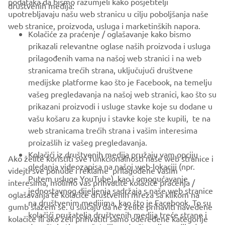
podataka da bismo razumjeli kako posjetitelji
društvenih medija:
upotrebljavaju našu web stranicu u cilju poboljšanja naše
web stranice, proizvoda, usluga i marketinških napora.
FOR BUSINESS
Kolačiće za praćenje / oglašavanje kako bismo
prikazali relevantne oglase naših proizvoda i usluga
MORE YAMAHA
prilagođenih vama na našoj web stranici i na web
stranicama trećih strana, uključujući društvene
medijske platforme kao što je Facebook, na temelju
SUPPORT
vašeg pregledavanja na našoj web stranici, kao što su
prikazani proizvodi i usluge stavke koje su dodane u
vašu košaru za kupnju i stavke koje ste kupili, te na
BILTEN
web stranicama trećih strana i vašim interesima
Budite prvi koji će saznati o najnovijim ponudama, posebnim
proizašlih iz vašeg pregledavanja.
događajima, novim izdanjima i još mnogo toga
Kolačići iz društvenih medija pružaju vam opciju
Ako želite koristiti sve funkcionalnosti naše web stranice i
gledanja videozapisa na našoj web-lokaciji (npr.
videjti sve ponude i reklame prilagođene vašim
Putem usluge YouTube), kao i omogućavanje
interesima, molimo vas prihvatite kolačiće praćenja /
jednostavnog dijeljenja sadržaja s naše web stranice
oglašavanja te kolačiće društvenih mreža sa klikom na
PRETPLATITE SE
na društvenim medijima, kao što je Facebook. To su
gumb slažem se. u slučaju da ne želite prihaviti navedene
kolačići pružatelja društvenih medija treće strane i
kolačiće ili ako želi prihvatiti samo odeređene kategorije