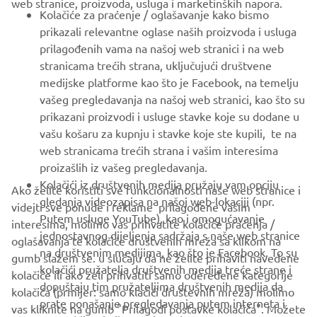
web stranice, proizvoda, usluga i marketinških napora.
FOR BUSINESS
Kolačiće za praćenje / oglašavanje kako bismo
prikazali relevantne oglase naših proizvoda i usluga
MORE YAMAHA
prilagođenih vama na našoj web stranici i na web
stranicama trećih strana, uključujući društvene
medijske platforme kao što je Facebook, na temelju
SUPPORT
vašeg pregledavanja na našoj web stranici, kao što su
prikazani proizvodi i usluge stavke koje su dodane u
vašu košaru za kupnju i stavke koje ste kupili, te na
BILTEN
web stranicama trećih strana i vašim interesima
Budite prvi koji će saznati o najnovijim ponudama, posebnim
proizašlih iz vašeg pregledavanja.
događajima, novim izdanjima i još mnogo toga
Kolačići iz društvenih medija pružaju vam opciju
Ako želite koristiti sve funkcionalnosti naše web stranice i
gledanja videozapisa na našoj web-lokaciji (npr.
videjti sve ponude i reklame prilagođene vašim
Putem usluge YouTube), kao i omogućavanje
interesima, molimo vas prihvatite kolačiće praćenja /
jednostavnog dijeljenja sadržaja s naše web stranice
oglašavanja te kolačiće društvenih mreža sa klikom na
PRETPLATITE SE
na društvenim medijima, kao što je Facebook. To su
gumb slažem se. u slučaju da ne želite prihaviti navedene
kolačići pružatelja društvenih medija treće strane i
kolačiće ili ako želi prihvatiti samo odeređene kategorije
dopuštaju tim pružateljima društvenih medija da
Pročitajte našu Politiku privatnosti kako biste saznali kako
kolačića (prmijer: samo klačići društevnih mreža) molimo
prate ponašanje pregledavanja putem interneta i
obrađujemo vaše osobne podatke:
Pravila o Zaštiti Privatnosti
vas kliknite na gumb "Prilagodi postavke kolačića". Možete