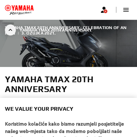
YAMAHA TMAX 20TH ANNIVERSARY : CELEBRATION OF AN
YAMAHA TMAX 20TH ANNIVERSARY
ICON
|
3. OŽUJKA 2021.
YAMAHA TMAX 20TH
ANNIVERSARY
As a tribute to the outstanding success of the TMAX over
WE VALUE YOUR PRIVACY
the past two decades, Yamaha introduce the new TMAX
20th Anniversary.
Koristimo kolačiće kako bismo razumjeli posjetitelje
našeg web-mjesta tako da možemo poboljšati naše