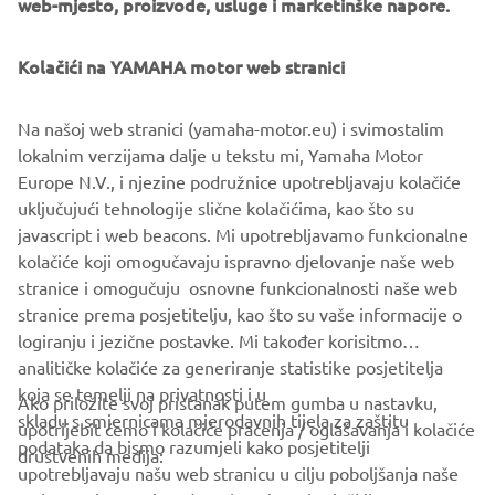
web-mjesto, proizvode, usluge i marketinške napore.
Featuring a range of exclusive equipment and offered in a
Kolačići na YAMAHA motor web stranici
unique new colour, the TMAX 20th Anniversary celebrates
the continuing success of the world’s most successful
Na našoj web stranici (yamaha-motor.eu) i svimostalim
Sport Scooter, and gives TMAX lovers the opportunity to
lokalnim verzijama dalje u tekstu mi, Yamaha Motor
own the ultimate edition of this truly remarkable Yamaha.
Europe N.V., i njezine podružnice upotrebljavaju kolačiće
uključujući tehnologije slične kolačićima, kao što su
javascript i web beacons. Mi upotrebljavamo funkcionalne
kolačiće koji omogučavaju ispravno djelovanje naše web
DISCOVER IT
stranice i omogučuju osnovne funkcionalnosti naše web
stranice prema posjetitelju, kao što su vaše informacije o
logiranju i jezične postavke. Mi također korisitmo
analitičke kolačiće za generiranje statistike posjetitelja
koja se temelji na privatnosti i u
Ako priložite svoj pristanak putem gumba u nastavku,
skladu s smjernicama mjerodavnih tijela za zaštitu
upotrijebit ćemo i kolačiće praćenja / oglašavanja i kolačiće
CORPORATE
podataka da bismo razumjeli kako posjetitelji
društvenih medija:
upotrebljavaju našu web stranicu u cilju poboljšanja naše