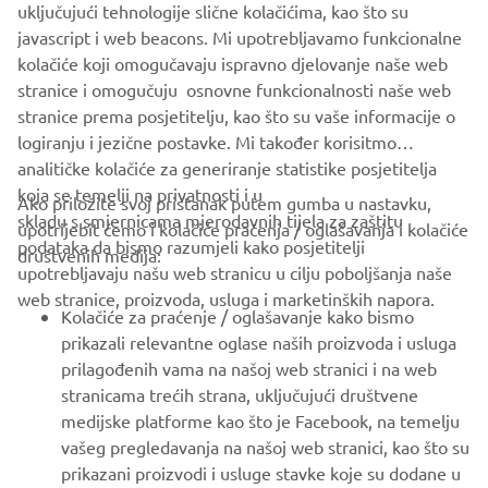
uključujući tehnologije slične kolačićima, kao što su
javascript i web beacons. Mi upotrebljavamo funkcionalne
kolačiće koji omogučavaju ispravno djelovanje naše web
DISCOVER THE RANGE
stranice i omogučuju osnovne funkcionalnosti naše web
stranice prema posjetitelju, kao što su vaše informacije o
logiranju i jezične postavke. Mi također korisitmo
analitičke kolačiće za generiranje statistike posjetitelja
koja se temelji na privatnosti i u
Ako priložite svoj pristanak putem gumba u nastavku,
skladu s smjernicama mjerodavnih tijela za zaštitu
upotrijebit ćemo i kolačiće praćenja / oglašavanja i kolačiće
CORPORATE
podataka da bismo razumjeli kako posjetitelji
društvenih medija:
upotrebljavaju našu web stranicu u cilju poboljšanja naše
web stranice, proizvoda, usluga i marketinških napora.
FOR BUSINESS
Kolačiće za praćenje / oglašavanje kako bismo
prikazali relevantne oglase naših proizvoda i usluga
MORE YAMAHA
prilagođenih vama na našoj web stranici i na web
stranicama trećih strana, uključujući društvene
medijske platforme kao što je Facebook, na temelju
SUPPORT
vašeg pregledavanja na našoj web stranici, kao što su
prikazani proizvodi i usluge stavke koje su dodane u