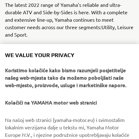
The latest 2022 range of Yamaha’s reliable and ultra-
durable ATV and Side-by-Sides is here. With a complete
and extensive line-up, Yamaha continues to meet
customer needs across our three segments:Utility, Leisure
and Sport.
Introducing new colours and graphics, and additional
features as standard, the 2022 line-up continues to build
WE VALUE YOUR PRIVACY
on the reliability and durability expected from Yamaha.
Koristimo kolačiće kako bismo razumjeli posjetitelje
As we move forward, our commitment to inspire and to
našeg web-mjesta tako da možemo poboljšati naše
help everyone is at the forefront of our products. From
web-mjesto, proizvode, usluge i marketinške napore.
rookie to expert, our message it simple: to create
memorable experiences through our products that allow
Kolačići na YAMAHA motor web stranici
our customers to live, work and play in the outdoors with
unwavering confidence and enjoyment.
Na našoj web stranici (yamaha-motor.eu) i svimostalim
Discover the latest offering from Yamaha, with the 2022
lokalnim verzijama dalje u tekstu mi, Yamaha Motor
ATV and Side-by-Side range!
Europe N.V., i njezine podružnice upotrebljavaju kolačiće