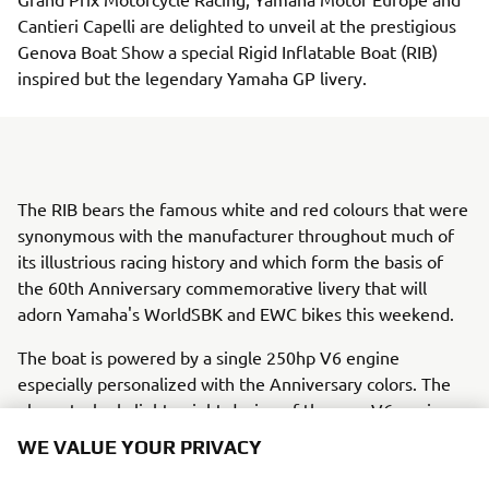
Cantieri Capelli are delighted to unveil at the prestigious
Genova Boat Show a special Rigid Inflatable Boat (RIB)
inspired but the legendary Yamaha GP livery.
The RIB bears the famous white and red colours that were
synonymous with the manufacturer throughout much of
its illustrious racing history and which form the basis of
the 60th Anniversary commemorative livery that will
adorn Yamaha's WorldSBK and EWC bikes this weekend.
The boat is powered by a single 250hp V6 engine
especially personalized with the Anniversary colors. The
elegant, sleek, lightweight design of the new V6 engines
is signature of the most feature-rich Premium V6 range
WE VALUE YOUR PRIVACY
Yamaha has ever produced. For 250hp V6 engine,
features such as Digital Electric Steering (DES), Yamaha’s