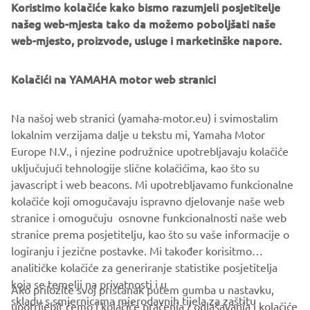
Koristimo kolačiće kako bismo razumjeli posjetitelje
exclusive Total Tilt function and Thrust Enhancing Reverse
našeg web-mjesta tako da možemo poboljšati naše
Exhaust (TERE), are complimented by the stunning new
web-mjesto, proizvode, usluge i marketinške napore.
looks inspired by the Yamaha’s flagship XTO.
The Yamaha 60th Anniversary GP tribute RIB is unveiled
Kolačići na YAMAHA motor web stranici
to the public at the prestigious Genova Boat Show on 16th
September, the same day that the Yamaha's R1 race bikes
Na našoj web stranici (yamaha-motor.eu) i svimostalim
are presented in the same livery at Circuit Barcelona-
lokalnim verzijama dalje u tekstu mi, Yamaha Motor
Catalunya and Circuit Paul Ricard.
Europe N.V., i njezine podružnice upotrebljavaju kolačiće
uključujući tehnologije slične kolačićima, kao što su
javascript i web beacons. Mi upotrebljavamo funkcionalne
kolačiće koji omogučavaju ispravno djelovanje naše web
DISCOVER MORE
stranice i omogučuju osnovne funkcionalnosti naše web
stranice prema posjetitelju, kao što su vaše informacije o
logiranju i jezične postavke. Mi također korisitmo
analitičke kolačiće za generiranje statistike posjetitelja
koja se temelji na privatnosti i u
Ako priložite svoj pristanak putem gumba u nastavku,
skladu s smjernicama mjerodavnih tijela za zaštitu
upotrijebit ćemo i kolačiće praćenja / oglašavanja i kolačiće