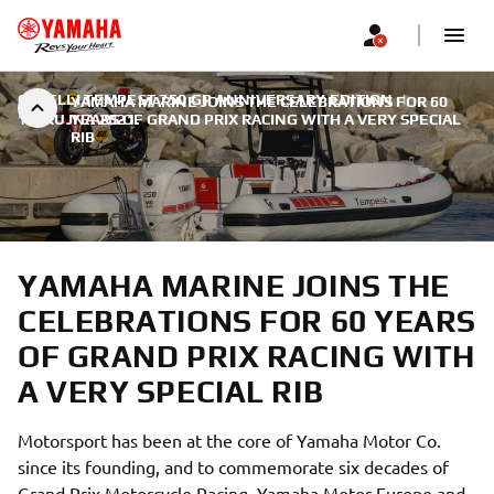
CAPELLI TEMPEST 750 GP ANNIVERSARY EDITION
|
YAMAHA MARINE JOINS THE CELEBRATIONS FOR 60
15. RUJNA 2021.
YEARS OF GRAND PRIX RACING WITH A VERY SPECIAL
RIB
YAMAHA MARINE JOINS THE
CELEBRATIONS FOR 60 YEARS
OF GRAND PRIX RACING WITH
A VERY SPECIAL RIB
Motorsport has been at the core of Yamaha Motor Co.
since its founding, and to commemorate six decades of
Grand Prix Motorcycle Racing, Yamaha Motor Europe and