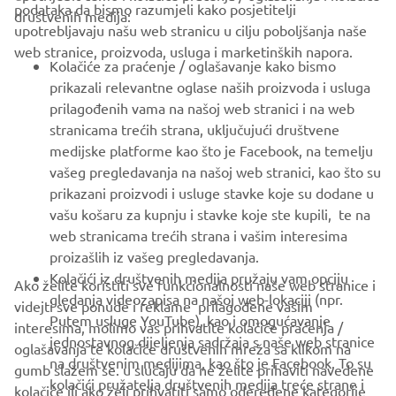
CORPORATE
podataka da bismo razumjeli kako posjetitelji
društvenih medija:
upotrebljavaju našu web stranicu u cilju poboljšanja naše
web stranice, proizvoda, usluga i marketinških napora.
FOR BUSINESS
Kolačiće za praćenje / oglašavanje kako bismo
prikazali relevantne oglase naših proizvoda i usluga
MORE YAMAHA
prilagođenih vama na našoj web stranici i na web
stranicama trećih strana, uključujući društvene
medijske platforme kao što je Facebook, na temelju
SUPPORT
vašeg pregledavanja na našoj web stranici, kao što su
prikazani proizvodi i usluge stavke koje su dodane u
vašu košaru za kupnju i stavke koje ste kupili, te na
BILTEN
web stranicama trećih strana i vašim interesima
Budite prvi koji će saznati o najnovijim ponudama, posebnim
proizašlih iz vašeg pregledavanja.
događajima, novim izdanjima i još mnogo toga
Kolačići iz društvenih medija pružaju vam opciju
Ako želite koristiti sve funkcionalnosti naše web stranice i
gledanja videozapisa na našoj web-lokaciji (npr.
videjti sve ponude i reklame prilagođene vašim
Putem usluge YouTube), kao i omogućavanje
interesima, molimo vas prihvatite kolačiće praćenja /
jednostavnog dijeljenja sadržaja s naše web stranice
oglašavanja te kolačiće društvenih mreža sa klikom na
PRETPLATITE SE
na društvenim medijima, kao što je Facebook. To su
gumb slažem se. u slučaju da ne želite prihaviti navedene
kolačići pružatelja društvenih medija treće strane i
kolačiće ili ako želi prihvatiti samo odeređene kategorije