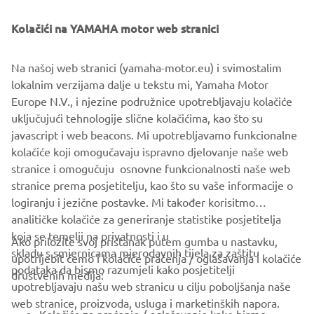
Kolačići na YAMAHA motor web stranici
Na našoj web stranici (yamaha-motor.eu) i svimostalim
lokalnim verzijama dalje u tekstu mi, Yamaha Motor
Europe N.V., i njezine podružnice upotrebljavaju kolačiće
⠀
uključujući tehnologije slične kolačićima, kao što su
javascript i web beacons. Mi upotrebljavamo funkcionalne
SAZNAJTE VIŠE
kolačiće koji omogučavaju ispravno djelovanje naše web
stranice i omogučuju osnovne funkcionalnosti naše web
stranice prema posjetitelju, kao što su vaše informacije o
logiranju i jezične postavke. Mi također korisitmo
analitičke kolačiće za generiranje statistike posjetitelja
koja se temelji na privatnosti i u
Ako priložite svoj pristanak putem gumba u nastavku,
skladu s smjernicama mjerodavnih tijela za zaštitu
upotrijebit ćemo i kolačiće praćenja / oglašavanja i kolačiće
CORPORATE
podataka da bismo razumjeli kako posjetitelji
društvenih medija:
upotrebljavaju našu web stranicu u cilju poboljšanja naše
web stranice, proizvoda, usluga i marketinških napora.
FOR BUSINESS