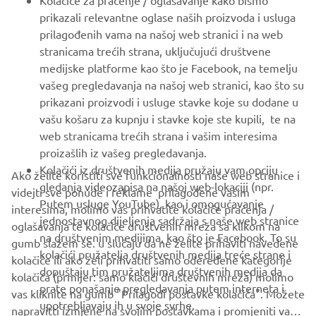
Kolačiće za praćenje / oglašavanje kako bismo
prikazali relevantne oglase naših proizvoda i usluga
MORE YAMAHA
prilagođenih vama na našoj web stranici i na web
stranicama trećih strana, uključujući društvene
medijske platforme kao što je Facebook, na temelju
SUPPORT
vašeg pregledavanja na našoj web stranici, kao što su
prikazani proizvodi i usluge stavke koje su dodane u
vašu košaru za kupnju i stavke koje ste kupili, te na
BILTEN
web stranicama trećih strana i vašim interesima
Budite prvi koji će saznati o najnovijim ponudama, posebnim
proizašlih iz vašeg pregledavanja.
događajima, novim izdanjima i još mnogo toga
Kolačići iz društvenih medija pružaju vam opciju
Ako želite koristiti sve funkcionalnosti naše web stranice i
gledanja videozapisa na našoj web-lokaciji (npr.
videjti sve ponude i reklame prilagođene vašim
Putem usluge YouTube), kao i omogućavanje
interesima, molimo vas prihvatite kolačiće praćenja /
jednostavnog dijeljenja sadržaja s naše web stranice
oglašavanja te kolačiće društvenih mreža sa klikom na
PRETPLATITE SE
na društvenim medijima, kao što je Facebook. To su
gumb slažem se. u slučaju da ne želite prihaviti navedene
kolačići pružatelja društvenih medija treće strane i
kolačiće ili ako želi prihvatiti samo odeređene kategorije
dopuštaju tim pružateljima društvenih medija da
Pročitajte našu Politiku privatnosti kako biste saznali kako
kolačića (prmijer: samo klačići društevnih mreža) molimo
prate ponašanje pregledavanja putem interneta i
obrađujemo vaše osobne podatke:
Pravila o Zaštiti Privatnosti
vas kliknite na gumb "Prilagodi postavke kolačića". Možete
upotrebljavaju ih u svoje svrhe.
napravitti izmjene na svojim postavkama i promjeniti vaš