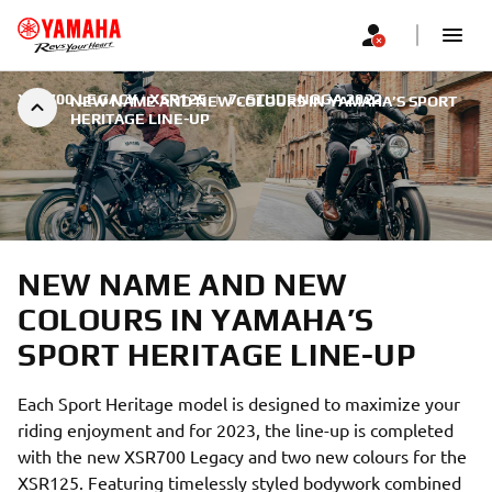
XSR700 LEGACY | XSR125
|
7. STUDENOGA 2022.
NEW NAME AND NEW COLOURS IN YAMAHA’S SPORT
HERITAGE LINE-UP
NEW NAME AND NEW
COLOURS IN YAMAHA’S
SPORT HERITAGE LINE-UP
Each Sport Heritage model is designed to maximize your
riding enjoyment and for 2023, the line-up is completed
with the new XSR700 Legacy and two new colours for the
XSR125. Featuring timelessly styled bodywork combined