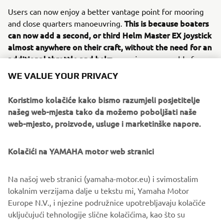
Users can now enjoy a better vantage point for mooring
This is because boaters
and close quarters manoeuvring.
can now add a second, or third Helm Master EX joystick
almost anywhere on their craft, without the need for an
additional throttle and helm
; opening up a world of
options and reducing the amount of required
WE VALUE YOUR PRIVACY
componentry. Meanwhile, adjustments to the Auto-trim
optimum
feature make it even easier to reach
Koristimo kolačiće kako bismo razumjeli posjetitelje
performance and efficiency
whilst underway.
našeg web-mjesta tako da možemo poboljšati naše
web-mjesto, proizvode, usluge i marketinške napore.
Already at the pinnacle of the boat integration systems
and the perfect partner to the outstanding range of
Premium and High-Power engines from Yamaha, Helm
Kolačići na YAMAHA motor web stranici
Master EX further demonstrates Yamaha Motor Europe’s
end-to-end solution
commitment to offer an
, delivering
Na našoj web stranici (yamaha-motor.eu) i svimostalim
an enhanced and simplified boating experience for
lokalnim verzijama dalje u tekstu mi, Yamaha Motor
professionals and beginners alike.
Europe N.V., i njezine podružnice upotrebljavaju kolačiće
uključujući tehnologije slične kolačićima, kao što su