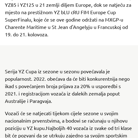
YZ85 i YZ125 u 21 zemlji diljem Europe, dok se natječu za
mjesto na prestižnom YZ bLU cRU FIM Europe Cup
SuperFinalu, koje će se ove godine održati na MXGP-u
Charente Maritime u St Jean d'Angelyju u Francuskoj od
19. do 21. kolovoza.
Serija YZ Cupa iz sezone u sezonu povećavala je
popularnost. 2022. obećava da će biti konkurentnija nego
ikad s povećanjem broja prijava za 20% u usporedbi s
2021. i registracijom vozača iz dalekih zemalja poput
Australije i Paragvaja.
Vozači će se natjecati tijekom cijele sezone u svojim
nacionalnim prvenstvima, a bodovi se računaju u njihovu
poziciju u YZ kupu.Najboljih 40 vozača iz svake od tri klase
bit će pozvani da se utrkuju zajedno sa svojim sportskim