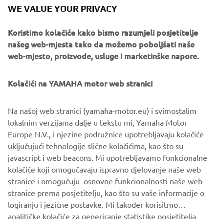
WE VALUE YOUR PRIVACY
Prijave su sada zatvorene za ovu sezonu, ali prijave za
izdanje YZ bLU cRU FIM Europe Cupa 2023. bit će
Koristimo kolačiće kako bismo razumjeli posjetitelje
otvorene 18. kolovoza 2022.
našeg web-mjesta tako da možemo poboljšati naše
web-mjesto, proizvode, usluge i marketinške napore.
Kolačići na YAMAHA motor web stranici
DISCOVER OUR OFF ROAD COMPETITION MODELS
Na našoj web stranici (yamaha-motor.eu) i svimostalim
lokalnim verzijama dalje u tekstu mi, Yamaha Motor
Europe N.V., i njezine podružnice upotrebljavaju kolačiće
.
uključujući tehnologije slične kolačićima, kao što su
javascript i web beacons. Mi upotrebljavamo funkcionalne
kolačiće koji omogučavaju ispravno djelovanje naše web
stranice i omogučuju osnovne funkcionalnosti naše web
SLJEDEĆ
stranice prema posjetitelju, kao što su vaše informacije o
1
/
5
logiranju i jezične postavke. Mi također korisitmo
analitičke kolačiće za generiranje statistike posjetitelja