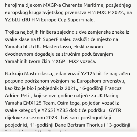
herojima tijekom MXGP-a Charente Maritime, posljednjeg
europskog kruga Svjetskog prvenstva FIM MXGP 2022., na
YZ bLU cRU FIM Europe Cup SuperFinale.
Trojica najboljih finišera zajedno s dva zamjenska znaka iz
svake klase na th SuperFinaleu zaslužit će mjesto na
Yamaha bLU cRU Masterclassu, ekskluzivnom
dvodnevnom događaju sa stručnim podučavanjem
Yamahinih tvorničkih MXGP i MX2 vozača.
Na kraju Masterclassa, jedan vozač YZ125 bit će nagrađen
potpuno podržanom vožnjom na Europskom prvenstvu,
kao što je bio i pobjednik iz 2021., 16-godišnji Francuz
Adrien Petit, koji se ove godine natječe za JK Racing
Yamaha EMX125 Team. Osim toga, po jedan vozač iz
svake kategorije YZ65 i YZ85 dobit će podršku i GYTR
dijelove za sezonu 2023., baš kao i prošlogodišnji
pobjednici, 11-godišnji Dane Bertram Thorius i 13-godišnji
švicarski vozač Noe Zumstein.