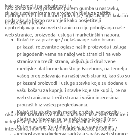
koja se temelji na privatnosti i u
Ako priložite svoj pristanak putem gumba u nastavku,
skladu s smjernicama mjerodavnih tijela za zaštitu
upotrijebit ćemo i kolačiće praćenja / oglašavanja i kolačiće
CORPORATE
podataka da bismo razumjeli kako posjetitelji
društvenih medija:
upotrebljavaju našu web stranicu u cilju poboljšanja naše
web stranice, proizvoda, usluga i marketinških napora.
FOR BUSINESS
Kolačiće za praćenje / oglašavanje kako bismo
prikazali relevantne oglase naših proizvoda i usluga
MORE YAMAHA
prilagođenih vama na našoj web stranici i na web
stranicama trećih strana, uključujući društvene
medijske platforme kao što je Facebook, na temelju
SUPPORT
vašeg pregledavanja na našoj web stranici, kao što su
prikazani proizvodi i usluge stavke koje su dodane u
vašu košaru za kupnju i stavke koje ste kupili, te na
BILTEN
web stranicama trećih strana i vašim interesima
Budite prvi koji će saznati o najnovijim ponudama, posebnim
proizašlih iz vašeg pregledavanja.
događajima, novim izdanjima i još mnogo toga
Kolačići iz društvenih medija pružaju vam opciju
Ako želite koristiti sve funkcionalnosti naše web stranice i
gledanja videozapisa na našoj web-lokaciji (npr.
videjti sve ponude i reklame prilagođene vašim
Putem usluge YouTube), kao i omogućavanje
interesima, molimo vas prihvatite kolačiće praćenja /
jednostavnog dijeljenja sadržaja s naše web stranice