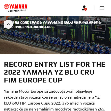
POPIS REKORDERA ZA YAMAHA YZ BLU CRU FIM EUROPE
RECORD ENTRY LIST FOR THE 2022 YAMAHA YZ BLU
CUP 2022
CRU FIM EUROPE CUP
|
15. OŽUJKA 2022.
RECORD ENTRY LIST FOR THE
2022 YAMAHA YZ BLU CRU
FIM EUROPE CUP
Yamaha Motor Europe sa zadovoljstvom objavljuje
rekordan broj vozača koji se prijavio za natjecanje u YZ
bLU cRU FIM Europe Cupu 2022. 395 mladih vozača
natjecat će se na Yamahinim motokros motociklima YZ65,