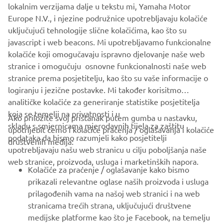
lokalnim verzijama dalje u tekstu mi, Yamaha Motor
Europe N.V., i njezine podružnice upotrebljavaju kolačiće
uključujući tehnologije slične kolačićima, kao što su
here
javascript i web beacons. Mi upotrebljavamo funkcionalne
Watch the test flight video
kolačiće koji omogučavaju ispravno djelovanje naše web
Pročitajte više
stranice i omogučuju osnovne funkcionalnosti naše web
stranice prema posjetitelju, kao što su vaše informacije o
logiranju i jezične postavke. Mi također korisitmo
analitičke kolačiće za generiranje statistike posjetitelja
koja se temelji na privatnosti i u
Ako priložite svoj pristanak putem gumba u nastavku,
skladu s smjernicama mjerodavnih tijela za zaštitu
upotrijebit ćemo i kolačiće praćenja / oglašavanja i kolačiće
CORPORATE
podataka da bismo razumjeli kako posjetitelji
društvenih medija:
upotrebljavaju našu web stranicu u cilju poboljšanja naše
web stranice, proizvoda, usluga i marketinških napora.
FOR BUSINESS
Kolačiće za praćenje / oglašavanje kako bismo
prikazali relevantne oglase naših proizvoda i usluga
MORE YAMAHA
prilagođenih vama na našoj web stranici i na web
stranicama trećih strana, uključujući društvene
medijske platforme kao što je Facebook, na temelju
SUPPORT