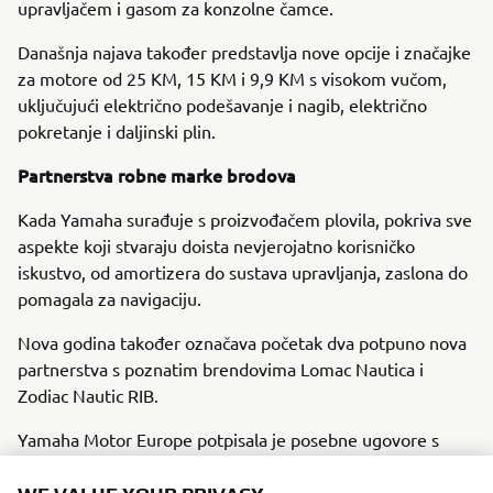
upravljačem i gasom za konzolne čamce.
Današnja najava također predstavlja nove opcije i značajke
za motore od 25 KM, 15 KM i 9,9 KM s visokom vučom,
uključujući električno podešavanje i nagib, električno
pokretanje i daljinski plin.
Partnerstva robne marke brodova
Kada Yamaha surađuje s proizvođačem plovila, pokriva sve
aspekte koji stvaraju doista nevjerojatno korisničko
iskustvo, od amortizera do sustava upravljanja, zaslona do
pomagala za navigaciju.
Nova godina također označava početak dva potpuno nova
partnerstva s poznatim brendovima Lomac Nautica i
Zodiac Nautic RIB.
Yamaha Motor Europe potpisala je posebne ugovore s
Lomac Nauticom i Zodiac Nautic, čime je dodatno učvrstila
svoju poziciju brenda za vanbrodske motore na RIB tržištu.