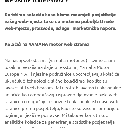
WE VALUE YOUR PRIVACY
Trogodišnji ugovor o instalaciji hardvera proizvođača
originalne opreme (OEM) omogućuje graditeljima brodova
Koristimo kolačiće kako bismo razumjeli posjetitelje
da iskoriste različite moderne hardverske elemente koje
našeg web-mjesta tako da možemo poboljšati naše
nudi Yamaha.
web-mjesto, proizvode, usluge i marketinške napore.
Kolačići na YAMAHA motor web stranici
Na našoj web stranici (yamaha-motor.eu) i svimostalim
lokalnim verzijama dalje u tekstu mi, Yamaha Motor
DISCOVER MORE
Europe N.V., i njezine podružnice upotrebljavaju kolačiće
uključujući tehnologije slične kolačićima, kao što su
javascript i web beacons. Mi upotrebljavamo funkcionalne
kolačiće koji omogučavaju ispravno djelovanje naše web
.
stranice i omogučuju osnovne funkcionalnosti naše web
stranice prema posjetitelju, kao što su vaše informacije o
logiranju i jezične postavke. Mi također korisitmo
analitičke kolačiće za generiranje statistike posjetitelja