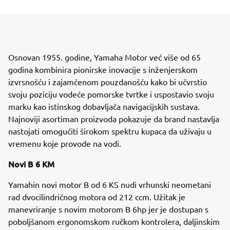
Osnovan 1955. godine, Yamaha Motor već više od 65
godina kombinira pionirske inovacije s inženjerskom
izvrsnošću i zajamčenom pouzdanošću kako bi učvrstio
svoju poziciju vodeće pomorske tvrtke i uspostavio svoju
marku kao istinskog dobavljača navigacijskih sustava.
Najnoviji asortiman proizvoda pokazuje da brand nastavlja
nastojati omogućiti širokom spektru kupaca da uživaju u
vremenu koje provode na vodi.
Novi B 6 KM
Yamahin novi motor B od 6 KS nudi vrhunski neometani
rad dvocilindričnog motora od 212 ccm. Užitak je
manevriranje s novim motorom B 6hp jer je dostupan s
poboljšanom ergonomskom ručkom kontrolera, daljinskim