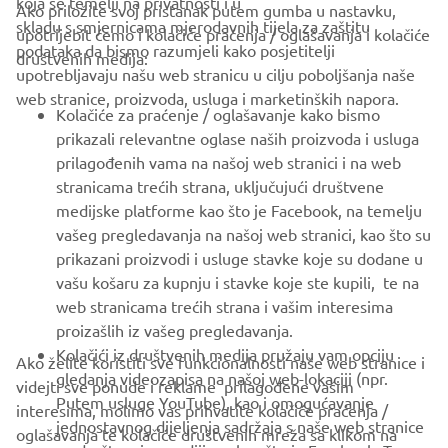
koja se temelji na privatnosti i u
Ako priložite svoj pristanak putem gumba u nastavku,
skladu s smjernicama mjerodavnih tijela za zaštitu
upotrijebit ćemo i kolačiće praćenja / oglašavanja i kolačiće
CORPORATE
podataka da bismo razumjeli kako posjetitelji
društvenih medija:
upotrebljavaju našu web stranicu u cilju poboljšanja naše
web stranice, proizvoda, usluga i marketinških napora.
FOR BUSINESS
Kolačiće za praćenje / oglašavanje kako bismo
prikazali relevantne oglase naših proizvoda i usluga
MORE YAMAHA
prilagođenih vama na našoj web stranici i na web
stranicama trećih strana, uključujući društvene
medijske platforme kao što je Facebook, na temelju
SUPPORT
vašeg pregledavanja na našoj web stranici, kao što su
prikazani proizvodi i usluge stavke koje su dodane u
vašu košaru za kupnju i stavke koje ste kupili, te na
BILTEN
web stranicama trećih strana i vašim interesima
Budite prvi koji će saznati o najnovijim ponudama, posebnim
proizašlih iz vašeg pregledavanja.
događajima, novim izdanjima i još mnogo toga
Kolačići iz društvenih medija pružaju vam opciju
Ako želite koristiti sve funkcionalnosti naše web stranice i
gledanja videozapisa na našoj web-lokaciji (npr.
videjti sve ponude i reklame prilagođene vašim
Putem usluge YouTube), kao i omogućavanje
interesima, molimo vas prihvatite kolačiće praćenja /
jednostavnog dijeljenja sadržaja s naše web stranice
oglašavanja te kolačiće društvenih mreža sa klikom na
PRETPLATITE SE