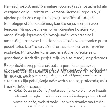
Na našoj web stranici (yamaha-motor.eu) i svimostalim lokal
verzijama dalje u tekstu mi, Yamaha Motor Europe N.V., i
njezine podružnice upotrebljavaju kolačiće uključujući
CORPORATE
tehnologije slične kolačićima, kao što su javascript i web
beacons. Mi upotrebljavamo funkcionalne kolačiće koji
FOR BUSINESS
omogučavaju ispravno djelovanje naše web stranice i
omogučuju osnovne funkcionalnosti naše web stranice pre
posjetitelju, kao što su vaše informacije o logiranju i jezične
MORE YAMAHA
postavke. Mi također korisitmo analitičke kolačiće za
generiranje statistike posjetitelja koja se temelji na privatnost
SUPPORT
u
Ako priložite svoj pristanak putem gumba u nastavku,
skladu s smjernicama mjerodavnih tijela za zaštitu podataka 
upotrijebit ćemo i kolačiće praćenja / oglašavanja i kolačiće
bismo razumjeli kako posjetitelji upotrebljavaju našu web
društvenih medija:
BILTEN
stranicu u cilju poboljšanja naše web stranice, proizvoda, usl
i marketinških napora.
Budite prvi koji će saznati o najnovijim ponudama, posebnim
Kolačiće za praćenje / oglašavanje kako bismo prikazali
događajima, novim izdanjima i još mnogo toga
relevantne oglase naših proizvoda i usluga prilagođeni
vama na našoj web stranici i na web stranicama trećih
strana, uključujući društvene medijske platforme kao š