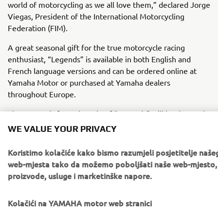
world of motorcycling as we all love them,” declared Jorge
Viegas, President of the International Motorcycling
Federation (FIM).
A great seasonal gift for the true motorcycle racing
enthusiast, “Legends” is available in both English and
French language versions and can be ordered online at
Yamaha Motor or purchased at Yamaha dealers
throughout Europe.
The proceeds from the sale of “Legends” will be donated
to the
Endowment Fund for Motorcycling Sport Heritage
,
WE VALUE YOUR PRIVACY
an organisation dedicated to safeguarding the heritage of
motorcycle racing.
Koristimo kolačiće kako bismo razumjeli posjetitelje naše
web-mjesta tako da možemo poboljšati naše web-mjesto,
proizvode, usluge i marketinške napore.
ORDER NOW
Kolačići na YAMAHA motor web stranici