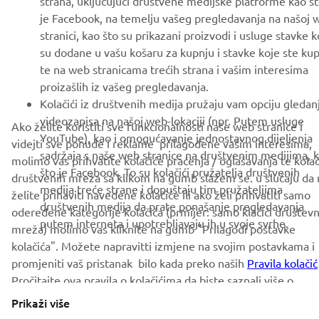
je Facebook, na temelju vašeg pregledavanja na našoj 
PRETPLATITE SE
stranici, kao što su prikazani proizvodi i usluge stavke k
su dodane u vašu košaru za kupnju i stavke koje ste kupi
te na web stranicama trećih strana i vašim interesima
Pročitajte našu Politiku privatnosti kako biste saznali kako
obrađujemo vaše osobne podatke:
Pravila o Zaštiti Privatnosti
proizašlih iz vašeg pregledavanja.
Kolačići iz društvenih medija pružaju vam opciju gledan
videozapisa na našoj web-lokaciji (npr. Putem usluge
Bosnia (Croatian)
Ako želite koristiti sve funkcionalnosti naše web stranice i
YouTube), kao i omogućavanje jednostavnog dijeljenja
videjti sve ponude i reklame prilagođene vašim interesima,
sadržaja s naše web stranice na društvenim medijima, 
molimo vas prihvatite kolačiće praćenja / oglašavanja te kola
što je Facebook. To su kolačići pružatelja društvenih
društvenih mreža sa klikom na gumb slažem se. u slučaju da
medija treće strane i dopuštaju tim pružateljima
želite prihaviti navedene kolačiće ili ako želi prihvatiti samo
društvenih medija da prate ponašanje pregledavanja
odeređene kategorije kolačića (prmijer: samo klačići društevn
© Copyright - 2026 Yamaha Motor Europe N.V. - All Rights
putem interneta i upotrebljavaju ih u svoje svrhe.
mreža) molimo vas kliknite na gumb "Prilagodi postavke
Reserved
kolačića". Možete napravitti izmjene na svojim postavkama i
promjeniti vaš pristanak bilo kada preko naših
Pravila kolačić
Privacy Policy
Cookies
Legal statement
Pročitajte ova pravila o kolačićima da biste saznali više o
kolačićima koje upotrebljavamo i kako ih upotrebljavamo.
Prikaži više