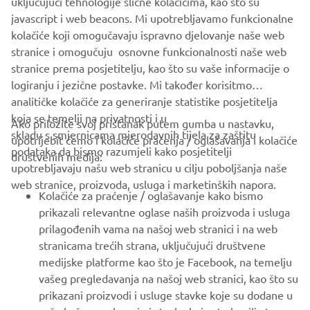
uključujući tehnologije slične kolačićima, kao što su
dviju najuglednijih golf marki u Europi, stvarajući savez
javascript i web beacons. Mi upotrebljavamo funkcionalne
temeljen na zajedničkim vrijednostima i međusobnom
kolačiće koji omogučavaju ispravno djelovanje naše web
poštovanju.
stranice i omogučuju osnovne funkcionalnosti naše web
stranice prema posjetitelju, kao što su vaše informacije o
logiranju i jezične postavke. Mi također korisitmo
analitičke kolačiće za generiranje statistike posjetitelja
koja se temelji na privatnosti i u
Ako priložite svoj pristanak putem gumba u nastavku,
skladu s smjernicama mjerodavnih tijela za zaštitu
upotrijebit ćemo i kolačiće praćenja / oglašavanja i kolačiće
CORPORATE
podataka da bismo razumjeli kako posjetitelji
društvenih medija:
upotrebljavaju našu web stranicu u cilju poboljšanja naše
web stranice, proizvoda, usluga i marketinških napora.
FOR BUSINESS
Kolačiće za praćenje / oglašavanje kako bismo
prikazali relevantne oglase naših proizvoda i usluga
MORE YAMAHA
prilagođenih vama na našoj web stranici i na web
stranicama trećih strana, uključujući društvene
medijske platforme kao što je Facebook, na temelju
SUPPORT
vašeg pregledavanja na našoj web stranici, kao što su
prikazani proizvodi i usluge stavke koje su dodane u