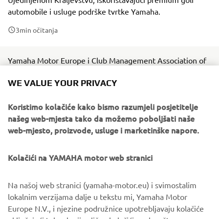
automobile i usluge podrške tvrtke Yamaha.
3
min očitanja
Yamaha Motor Europe i Club Management Association of
Europe (CMAE) sa zadovoljstvom objavljuju da su ova dva
WE VALUE YOUR PRIVACY
vodeća imena u golf industriji sklopila novo partnerstvo
trajanja najmanje 3 godine.
Koristimo kolačiće kako bismo razumjeli posjetitelje
Yamahina premium ponuda golf automobila i usluga
našeg web-mjesta tako da možemo poboljšati naše
podrške čini je idealnim partnerom za CMAE, čiji više od
web-mjesto, proizvode, usluge i marketinške napore.
4000 članova potvrđuje njezin položaj kao vodeće
profesionalne udruge menadžera sportskih i rekreacijskih
Kolačići na YAMAHA motor web stranici
klubova u Ujedinjenom Kraljevstvu, Europi, na Bliskom
istoku i u Sjevernoj Africi.
Na našoj web stranici (yamaha-motor.eu) i svimostalim
Yamaha će također dijeliti svoje znanje o golf industriji i
lokalnim verzijama dalje u tekstu mi, Yamaha Motor
golf tehnologijama putem časopisa udruge, newslettera i
Europe N.V., i njezine podružnice upotrebljavaju kolačiće
društvenih medijskih kanala. Partnerstvo predstavlja spoj