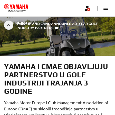
|
28. RUJNA 2023.
YAMAHA AND CMAE ANNOUNCE A 3-YEAR GOLF
INDUSTRY PARTNERSHIP
YAMAHA I CMAE OBJAVLJUJU
PARTNERSTVO U GOLF
INDUSTRIJI TRAJANJA 3
GODINE
Yamaha Motor Europe i Club Management Association of
Europe (CMAE) su sklopili trogodišnje partnerstvo u
Ujedinjenom Kraljevstvu, iskorištavajući premium golf