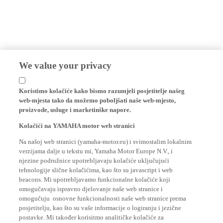
We value your privacy
Koristimo kolačiće kako bismo razumjeli posjetitelje našeg
web-mjesta tako da možemo poboljšati naše web-mjesto,
proizvode, usluge i marketinške napore.
Kolačići na YAMAHA motor web stranici
Na našoj web stranici (yamaha-motor.eu) i svimostalim lokalnim
verzijama dalje u tekstu mi, Yamaha Motor Europe N.V., i
njezine podružnice upotrebljavaju kolačiće uključujući
tehnologije slične kolačićima, kao što su javascript i web
beacons. Mi upotrebljavamo funkcionalne kolačiće koji
omogučavaju ispravno djelovanje naše web stranice i
omogučuju osnovne funkcionalnosti naše web stranice prema
posjetitelju, kao što su vaše informacije o logiranju i jezične
postavke. Mi također korisitmo analitičke kolačiće za