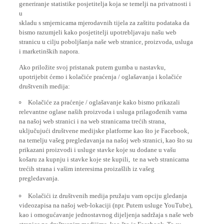
generiranje statistike posjetitelja koja se temelji na privatnosti i
u
skladu s smjernicama mjerodavnih tijela za zaštitu podataka da
bismo razumjeli kako posjetitelji upotrebljavaju našu web
stranicu u cilju poboljšanja naše web stranice, proizvoda, usluga
i marketinških napora.
Ako priložite svoj pristanak putem gumba u nastavku,
upotrijebit ćemo i kolačiće praćenja / oglašavanja i kolačiće
društvenih medija:
Kolačiće za praćenje / oglašavanje kako bismo prikazali
relevantne oglase naših proizvoda i usluga prilagođenih vama
na našoj web stranici i na web stranicama trećih strana,
uključujući društvene medijske platforme kao što je Facebook,
na temelju vašeg pregledavanja na našoj web stranici, kao što su
prikazani proizvodi i usluge stavke koje su dodane u vašu
košaru za kupnju i stavke koje ste kupili, te na web stranicama
trećih strana i vašim interesima proizašlih iz vašeg
pregledavanja.
Kolačići iz društvenih medija pružaju vam opciju gledanja
videozapisa na našoj web-lokaciji (npr. Putem usluge YouTube),
kao i omogućavanje jednostavnog dijeljenja sadržaja s naše web
stranice na društvenim medijima, kao što je Facebook. To su