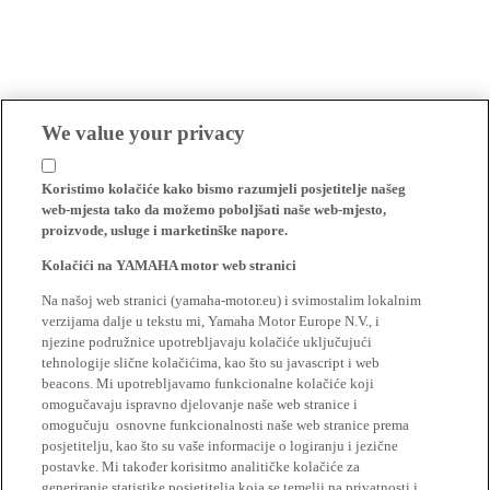
We value your privacy
Koristimo kolačiće kako bismo razumjeli posjetitelje našeg
web-mjesta tako da možemo poboljšati naše web-mjesto,
proizvode, usluge i marketinške napore.
Kolačići na YAMAHA motor web stranici
Na našoj web stranici (yamaha-motor.eu) i svimostalim lokalnim
verzijama dalje u tekstu mi, Yamaha Motor Europe N.V., i
njezine podružnice upotrebljavaju kolačiće uključujući
tehnologije slične kolačićima, kao što su javascript i web
beacons. Mi upotrebljavamo funkcionalne kolačiće koji
omogučavaju ispravno djelovanje naše web stranice i
omogučuju osnovne funkcionalnosti naše web stranice prema
posjetitelju, kao što su vaše informacije o logiranju i jezične
postavke. Mi također korisitmo analitičke kolačiće za
generiranje statistike posjetitelja koja se temelji na privatnosti i