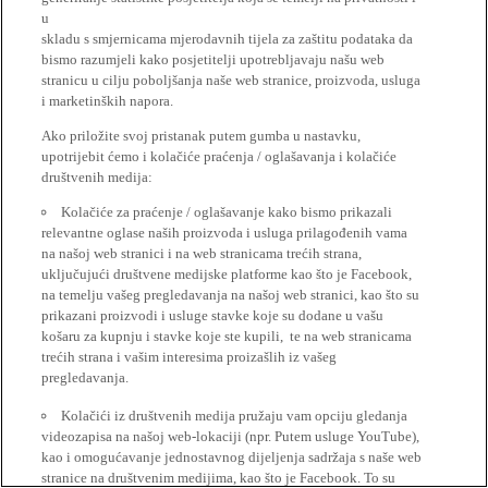
u
skladu s smjernicama mjerodavnih tijela za zaštitu podataka da
bismo razumjeli kako posjetitelji upotrebljavaju našu web
stranicu u cilju poboljšanja naše web stranice, proizvoda, usluga
i marketinških napora.
Ako priložite svoj pristanak putem gumba u nastavku,
upotrijebit ćemo i kolačiće praćenja / oglašavanja i kolačiće
društvenih medija:
Kolačiće za praćenje / oglašavanje kako bismo prikazali
relevantne oglase naših proizvoda i usluga prilagođenih vama
na našoj web stranici i na web stranicama trećih strana,
uključujući društvene medijske platforme kao što je Facebook,
na temelju vašeg pregledavanja na našoj web stranici, kao što su
prikazani proizvodi i usluge stavke koje su dodane u vašu
košaru za kupnju i stavke koje ste kupili, te na web stranicama
trećih strana i vašim interesima proizašlih iz vašeg
pregledavanja.
Kolačići iz društvenih medija pružaju vam opciju gledanja
videozapisa na našoj web-lokaciji (npr. Putem usluge YouTube),
kao i omogućavanje jednostavnog dijeljenja sadržaja s naše web
stranice na društvenim medijima, kao što je Facebook. To su