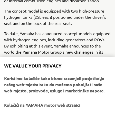
of internal combustion engines and decarbonization.
The concept model is equipped with two high-pressure
hydrogen tanks (25L each) positioned under the driver's
seat and on the back of the rear seat.
To date, Yamaha has announced concept models equipped
with hydrogen engines, including generators and ROVs.
By exhibiting at this event, Yamaha announces to the
world the Yamaha Motor Group’s new challenges in its
work to achieve decarbonization.
WE VALUE YOUR PRIVACY
＊The show is sponsored by the PGA (Professional
Golfers’ Association) of America and is one of the biggest
Koristimo kolačiće kako bismo razumjeli posjetitelje
events in the industry, bringing together products and
našeg web-mjesta tako da možemo poboljšati naše
information related to the golf business from around the
web-mjesto, proizvode, usluge i marketinške napore.
world. The event is held every January, and this year it is
open to the public from January 24 to 26.
Kolačići na YAMAHA motor web stranici