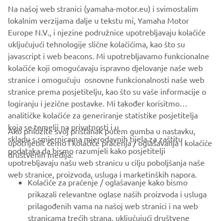
Na našoj web stranici (yamaha-motor.eu) i svimostalim
SLJEDEĆ
lokalnim verzijama dalje u tekstu mi, Yamaha Motor
1
/
3
Europe N.V., i njezine podružnice upotrebljavaju kolačiće
uključujući tehnologije slične kolačićima, kao što su
javascript i web beacons. Mi upotrebljavamo funkcionalne
Reference: PGA Show official website
kolačiće koji omogučavaju ispravno djelovanje naše web
-
https://www.pgashow.com/
stranice i omogučuju osnovne funkcionalnosti naše web
stranice prema posjetitelju, kao što su vaše informacije o
logiranju i jezične postavke. Mi također korisitmo
analitičke kolačiće za generiranje statistike posjetitelja
koja se temelji na privatnosti i u
Ako priložite svoj pristanak putem gumba u nastavku,
skladu s smjernicama mjerodavnih tijela za zaštitu
upotrijebit ćemo i kolačiće praćenja / oglašavanja i kolačiće
CORPORATE
podataka da bismo razumjeli kako posjetitelji
društvenih medija:
upotrebljavaju našu web stranicu u cilju poboljšanja naše
web stranice, proizvoda, usluga i marketinških napora.
FOR BUSINESS
Kolačiće za praćenje / oglašavanje kako bismo
prikazali relevantne oglase naših proizvoda i usluga
MORE YAMAHA
prilagođenih vama na našoj web stranici i na web
stranicama trećih strana, uključujući društvene