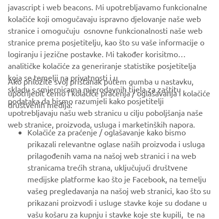
javascript i web beacons. Mi upotrebljavamo funkcionalne
*Emissions produced from Yamaha's value chain, e.g., use
kolačiće koji omogučavaju ispravno djelovanje naše web
of sold products.
stranice i omogučuju osnovne funkcionalnosti naše web
stranice prema posjetitelju, kao što su vaše informacije o
logiranju i jezične postavke. Mi također korisitmo
analitičke kolačiće za generiranje statistike posjetitelja
koja se temelji na privatnosti i u
Ako priložite svoj pristanak putem gumba u nastavku,
skladu s smjernicama mjerodavnih tijela za zaštitu
upotrijebit ćemo i kolačiće praćenja / oglašavanja i kolačiće
CORPORATE
podataka da bismo razumjeli kako posjetitelji
društvenih medija:
upotrebljavaju našu web stranicu u cilju poboljšanja naše
web stranice, proizvoda, usluga i marketinških napora.
FOR BUSINESS
Kolačiće za praćenje / oglašavanje kako bismo
prikazali relevantne oglase naših proizvoda i usluga
MORE YAMAHA
prilagođenih vama na našoj web stranici i na web
stranicama trećih strana, uključujući društvene
medijske platforme kao što je Facebook, na temelju
SUPPORT
vašeg pregledavanja na našoj web stranici, kao što su
prikazani proizvodi i usluge stavke koje su dodane u
vašu košaru za kupnju i stavke koje ste kupili, te na
BILTEN