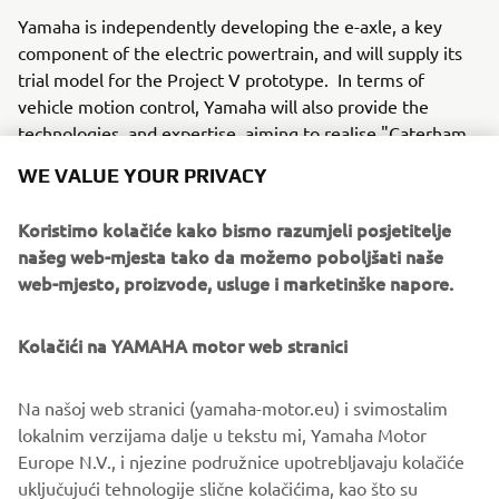
Yamaha is independently developing the e-axle, a key
component of the electric powertrain, and will supply its
trial model for the Project V prototype. In terms of
vehicle motion control, Yamaha will also provide the
technologies and expertise, aiming to realise "Caterham
Powered by Yamaha Motor."
WE VALUE YOUR PRIVACY
Yamaha has set a company-wide environmental goal to
Koristimo kolačiće kako bismo razumjeli posjetitelje
achieve carbon neutrality in Scope 3* emissions by 2050.
našeg web-mjesta tako da možemo poboljšati naše
The company is engaged in the development of advanced
web-mjesto, proizvode, usluge i marketinške napore.
small and lightweight electric powertrains, which is
Yamaha's strength; in March 2024, Yamaha announced its
entry as developer and supplier of high-performance
Kolačići na YAMAHA motor web stranici
electric powertrains into the Formula E World
Championship.
Na našoj web stranici (yamaha-motor.eu) i svimostalim
lokalnim verzijama dalje u tekstu mi, Yamaha Motor
To create a more sustainable world, Yamaha Motor will
Europe N.V., i njezine podružnice upotrebljavaju kolačiće
continue promoting the research and development of
uključujući tehnologije slične kolačićima, kao što su
technologies that contribute to sustainability.