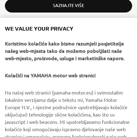
SAZNAJTE VIŠE
WE VALUE YOUR PRIVACY
NOVI XSR125 LEGACY
Koristimo kolačiće kako bismo razumjeli posjetitelje
našeg web-mjesta tako da možemo poboljšati naše
web-mjesto, proizvode, usluge i marketinške napore.
Kolačići na YAMAHA motor web stranici
Na našoj web stranici (yamaha-motor.eu) i svimostalim
lokalnim verzijama dalje u tekstu mi, Yamaha Motor
Europe N.V., i njezine podružnice upotrebljavaju kolačiće
uključujući tehnologije slične kolačićima, kao što su
javascript i web beacons. Mi upotrebljavamo funkcionalne
kolačiće koji omogučavaju ispravno djelovanje naše web
SAZNAJTE VIŠE
stranice i omogučuju osnovne funkcionalnosti naše web