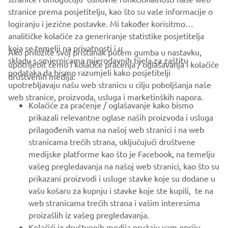
stranice prema posjetitelju, kao što su vaše informacije o
logiranju i jezične postavke. Mi također korisitmo
analitičke kolačiće za generiranje statistike posjetitelja
koja se temelji na privatnosti i u
Ako priložite svoj pristanak putem gumba u nastavku,
skladu s smjernicama mjerodavnih tijela za zaštitu
upotrijebit ćemo i kolačiće praćenja / oglašavanja i kolačiće
CORPORATE
podataka da bismo razumjeli kako posjetitelji
društvenih medija:
upotrebljavaju našu web stranicu u cilju poboljšanja naše
web stranice, proizvoda, usluga i marketinških napora.
FOR BUSINESS
Kolačiće za praćenje / oglašavanje kako bismo
prikazali relevantne oglase naših proizvoda i usluga
MORE YAMAHA
prilagođenih vama na našoj web stranici i na web
stranicama trećih strana, uključujući društvene
medijske platforme kao što je Facebook, na temelju
SUPPORT
vašeg pregledavanja na našoj web stranici, kao što su
prikazani proizvodi i usluge stavke koje su dodane u
vašu košaru za kupnju i stavke koje ste kupili, te na
BILTEN
web stranicama trećih strana i vašim interesima
Budite prvi koji će saznati o najnovijim ponudama, posebnim
proizašlih iz vašeg pregledavanja.
događajima, novim izdanjima i još mnogo toga
Kolačići iz društvenih medija pružaju vam opciju