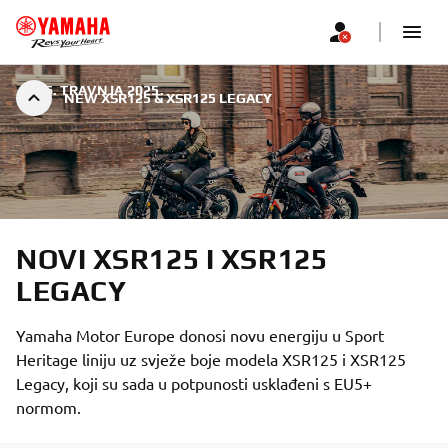
|
16. TRAVNJA 2025.
NEW XSR125 & XSR125 LEGACY
NOVI XSR125 I XSR125
LEGACY
Yamaha Motor Europe donosi novu energiju u Sport
Heritage liniju uz svježe boje modela XSR125 i XSR125
Legacy, koji su sada u potpunosti usklađeni s EU5+
normom.