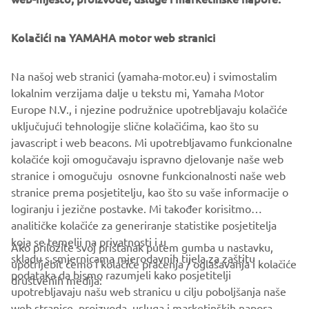
Kolačići na YAMAHA motor web stranici
MARCOPOLO ADVENTURE YACHTS EmPowered by
Yamaha will be available through selected dealers,
reinforcing Yamaha Motor Europe’s ongoing commitment
Na našoj web stranici (yamaha-motor.eu) i svimostalim
to supporting innovative boatbuilders and delivering
lokalnim verzijama dalje u tekstu mi, Yamaha Motor
complete propulsion solutions across diverse marine
Europe N.V., i njezine podružnice upotrebljavaju kolačiće
segments.
uključujući tehnologije slične kolačićima, kao što su
javascript i web beacons. Mi upotrebljavamo funkcionalne
kolačiće koji omogučavaju ispravno djelovanje naše web
DISCOVER MORE
stranice i omogučuju osnovne funkcionalnosti naše web
stranice prema posjetitelju, kao što su vaše informacije o
logiranju i jezične postavke. Mi također korisitmo
analitičke kolačiće za generiranje statistike posjetitelja
koja se temelji na privatnosti i u
Ako priložite svoj pristanak putem gumba u nastavku,
skladu s smjernicama mjerodavnih tijela za zaštitu
upotrijebit ćemo i kolačiće praćenja / oglašavanja i kolačiće
CORPORATE
podataka da bismo razumjeli kako posjetitelji
društvenih medija:
upotrebljavaju našu web stranicu u cilju poboljšanja naše
web stranice, proizvoda, usluga i marketinških napora.