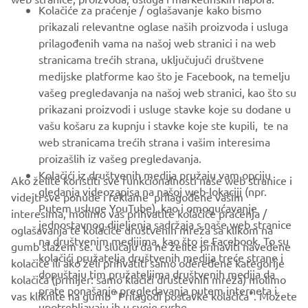
FOR BUSINESS
Kolačiće za praćenje / oglašavanje kako bismo
prikazali relevantne oglase naših proizvoda i usluga
MORE YAMAHA
prilagođenih vama na našoj web stranici i na web
stranicama trećih strana, uključujući društvene
medijske platforme kao što je Facebook, na temelju
SUPPORT
vašeg pregledavanja na našoj web stranici, kao što su
prikazani proizvodi i usluge stavke koje su dodane u
vašu košaru za kupnju i stavke koje ste kupili, te na
BILTEN
web stranicama trećih strana i vašim interesima
Budite prvi koji će saznati o najnovijim ponudama, posebnim
proizašlih iz vašeg pregledavanja.
događajima, novim izdanjima i još mnogo toga
Kolačići iz društvenih medija pružaju vam opciju
Ako želite koristiti sve funkcionalnosti naše web stranice i
gledanja videozapisa na našoj web-lokaciji (npr.
videjti sve ponude i reklame prilagođene vašim
Putem usluge YouTube), kao i omogućavanje
interesima, molimo vas prihvatite kolačiće praćenja /
jednostavnog dijeljenja sadržaja s naše web stranice
oglašavanja te kolačiće društvenih mreža sa klikom na
PRETPLATITE SE
na društvenim medijima, kao što je Facebook. To su
gumb slažem se. u slučaju da ne želite prihaviti navedene
kolačići pružatelja društvenih medija treće strane i
kolačiće ili ako želi prihvatiti samo odeređene kategorije
dopuštaju tim pružateljima društvenih medija da
Pročitajte našu Politiku privatnosti kako biste saznali kako
kolačića (prmijer: samo klačići društevnih mreža) molimo
prate ponašanje pregledavanja putem interneta i
obrađujemo vaše osobne podatke:
Pravila o Zaštiti Privatnosti
vas kliknite na gumb "Prilagodi postavke kolačića". Možete
upotrebljavaju ih u svoje svrhe.