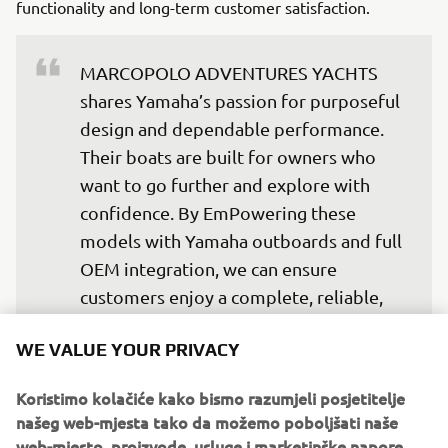
functionality and long-term customer satisfaction.
MARCOPOLO ADVENTURES YACHTS 
shares Yamaha’s passion for purposeful 
design and dependable performance. 
Their boats are built for owners who 
want to go further and explore with 
confidence. By EmPowering these 
models with Yamaha outboards and full 
OEM integration, we can ensure 
customers enjoy a complete, reliable, 
and refined on-water experience from 
WE VALUE YOUR PRIVACY
day one.
— Fabrice Lacoume, Marine Director at 
Koristimo kolačiće kako bismo razumjeli posjetitelje
Yamaha Motor Europe
našeg web-mjesta tako da možemo poboljšati naše
web-mjesto, proizvode, usluge i marketinške napore.