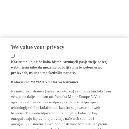
We value your privacy
Koristimo kolačiće kako bismo razumjeli posjetitelje našeg
web-mjesta tako da možemo poboljšati naše web-mjesto,
proizvode, usluge i marketinške napore.
Kolačići na YAMAHA motor web stranici
Na našoj web stranici (yamaha-motor.eu) i svimostalim lokalnim
verzijama dalje u tekstu mi, Yamaha Motor Europe N.V., i
njezine podružnice upotrebljavaju kolačiće uključujući
tehnologije slične kolačićima, kao što su javascript i web
beacons. Mi upotrebljavamo funkcionalne kolačiće koji
omogučavaju ispravno djelovanje naše web stranice i
omogučuju osnovne funkcionalnosti naše web stranice prema
posjetitelju, kao što su vaše informacije o logiranju i jezične