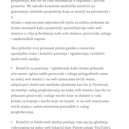
postavke. Mi također korisitmo analitičke kolačiće za
generiranje statistike posjetitelja koja se temelji na privatnosti i
u
skladu s smjernicama mjerodavnih tijela za zaštitu podataka da
bismo razumjeli kako posjetitelji upotrebljavaju našu web
stranicu u cilju poboljšanja naše web stranice, proizvoda, usluga
i marketinških napora.
Ako priložite svoj pristanak putem gumba u nastavku,
upotrijebit ćemo i kolačiće praćenja / oglašavanja i kolačiće
društvenih medija:
Kolačiće za praćenje / oglašavanje kako bismo prikazali
relevantne oglase naših proizvoda i usluga prilagođenih vama
na našoj web stranici i na web stranicama trećih strana,
uključujući društvene medijske platforme kao što je Facebook,
na temelju vašeg pregledavanja na našoj web stranici, kao što su
prikazani proizvodi i usluge stavke koje su dodane u vašu
košaru za kupnju i stavke koje ste kupili, te na web stranicama
trećih strana i vašim interesima proizašlih iz vašeg
pregledavanja.
Kolačići iz društvenih medija pružaju vam opciju gledanja
videozapisa na našoj web-lokaciji (npr. Putem usluge YouTube),