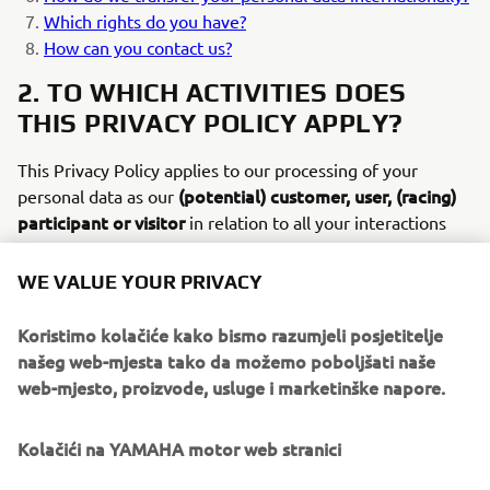
Which rights do you have?
How can you contact us?
2. TO WHICH ACTIVITIES DOES
THIS PRIVACY POLICY APPLY?
This Privacy Policy applies to our processing of your
(potential) customer, user, (racing)
personal data as our
participant or visitor
in relation to all your interactions
with our websites, apps, events, competitions, service,
sales and dealer contacts, customer information and
WE VALUE YOUR PRIVACY
support, quality assurance, and all other activities or topics
included in the
overview
. The personal data we collect and
Koristimo kolačiće kako bismo razumjeli posjetitelje
process of you depends on your choices and interactions
našeg web-mjesta tako da možemo poboljšati naše
with us or our partners (for example: authorized dealers,
web-mjesto, proizvode, usluge i marketinške napore.
distributors, travel agencies, and insurers), such as when
you create a MyYamaha account. Accordingly, depending
Kolačići na YAMAHA motor web stranici
on your situation, we will process your personal data in
relation to the
activities and topics
.