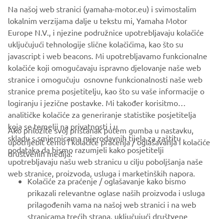
Na našoj web stranici (yamaha-motor.eu) i svimostalim
In some situations, we may have separate supplemental
lokalnim verzijama dalje u tekstu mi, Yamaha Motor
Privacy Policy for certain activities or topics to tailor the
Europe N.V., i njezine podružnice upotrebljavaju kolačiće
information even better to your specific choices or
uključujući tehnologije slične kolačićima, kao što su
activities at a specific moment. If so, we will clearly explain
javascript i web beacons. Mi upotrebljavamo funkcionalne
the relationship with this Privacy Policy in that specific
kolačiće koji omogučavaju ispravno djelovanje naše web
Privacy Policy.
stranice i omogučuju osnovne funkcionalnosti naše web
stranice prema posjetitelju, kao što su vaše informacije o
logiranju i jezične postavke. Mi također korisitmo
analitičke kolačiće za generiranje statistike posjetitelja
koja se temelji na privatnosti i u
Ako priložite svoj pristanak putem gumba u nastavku,
skladu s smjernicama mjerodavnih tijela za zaštitu
upotrijebit ćemo i kolačiće praćenja / oglašavanja i kolačiće
CORPORATE
podataka da bismo razumjeli kako posjetitelji
društvenih medija:
upotrebljavaju našu web stranicu u cilju poboljšanja naše
web stranice, proizvoda, usluga i marketinških napora.
FOR BUSINESS
Kolačiće za praćenje / oglašavanje kako bismo
prikazali relevantne oglase naših proizvoda i usluga
MORE YAMAHA
prilagođenih vama na našoj web stranici i na web
stranicama trećih strana, uključujući društvene