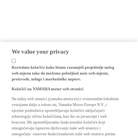
We value your privacy
Koristimo kolačiće kako bismo razumjeli posjetitelje našeg
web-mjesta tako da možemo poboljšati naše web-mjesto,
proizvode, usluge i marketinške napore.
Kolačići na YAMAHA motor web stranici
Na našoj web stranici (yamaha-motor.eu) i svimostalim lokalnim
verzijama dalje u tekstu mi, Yamaha Motor Europe N.V., i
njezine podružnice upotrebljavaju kolačiće uključujući
tehnologije slične kolačićima, kao što su javascript i web
beacons. Mi upotrebljavamo funkcionalne kolačiće koji
omogučavaju ispravno djelovanje naše web stranice i
omogučuju osnovne funkcionalnosti naše web stranice prema
posjetitelju, kao što su vaše informacije o logiranju i jezične