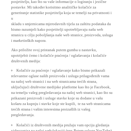
postavke. Mi također korisitmo analitičke kolačiće za
generiranje statistike posjetitelja koja se temelji na privatnosti i
u
skladu s smjernicama mjerodavnih tijela za zaštitu podataka da
bismo razumjeli kako posjetitelji upotrebljavaju našu web
stranicu u cilju poboljšanja naše web stranice, proizvoda, usluga
i marketinških napora.
Ako priložite svoj pristanak putem gumba u nastavku,
upotrijebit ćemo i kolačiće praćenja / oglašavanja i kolačiće
društvenih medija:
Kolačiće za praćenje / oglašavanje kako bismo prikazali
relevantne oglase naših proizvoda i usluga prilagođenih vama
na našoj web stranici i na web stranicama trećih strana,
uključujući društvene medijske platforme kao što je Facebook,
na temelju vašeg pregledavanja na našoj web stranici, kao što su
prikazani proizvodi i usluge stavke koje su dodane u vašu
košaru za kupnju i stavke koje ste kupili, te na web stranicama
trećih strana i vašim interesima proizašlih iz vašeg
pregledavanja.
Kolačići iz društvenih medija pružaju vam opciju gledanja
videozapisa na našoj web-lokaciji (npr. Putem usluge YouTube),