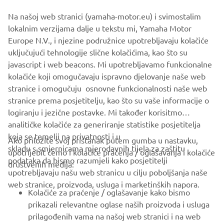
Na našoj web stranici (yamaha-motor.eu) i svimostalim
Pairing
lokalnim verzijama dalje u tekstu mi, Yamaha Motor
Europe N.V., i njezine podružnice upotrebljavaju kolačiće
Riding Log
uključujući tehnologije slične kolačićima, kao što su
javascript i web beacons. Mi upotrebljavamo funkcionalne
Other
kolačiće koji omogučavaju ispravno djelovanje naše web
stranice i omogučuju osnovne funkcionalnosti naše web
stranice prema posjetitelju, kao što su vaše informacije o
logiranju i jezične postavke. Mi također korisitmo
analitičke kolačiće za generiranje statistike posjetitelja
koja se temelji na privatnosti i u
Ako priložite svoj pristanak putem gumba u nastavku,
skladu s smjernicama mjerodavnih tijela za zaštitu
upotrijebit ćemo i kolačiće praćenja / oglašavanja i kolačiće
CORPORATE
podataka da bismo razumjeli kako posjetitelji
društvenih medija:
upotrebljavaju našu web stranicu u cilju poboljšanja naše
web stranice, proizvoda, usluga i marketinških napora.
FOR BUSINESS
Kolačiće za praćenje / oglašavanje kako bismo
prikazali relevantne oglase naših proizvoda i usluga
MORE YAMAHA
prilagođenih vama na našoj web stranici i na web