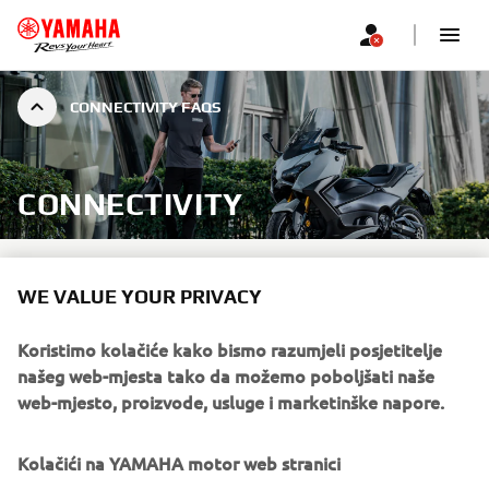
CONNECTIVITY FAQS
CONNECTIVITY
WE VALUE YOUR PRIVACY
FAQS
Koristimo kolačiće kako bismo razumjeli posjetitelje
Select a relevant topic below to find answers with ease.
našeg web-mjesta tako da možemo poboljšati naše
web-mjesto, proizvode, usluge i marketinške napore.
General
Kolačići na YAMAHA motor web stranici
Login