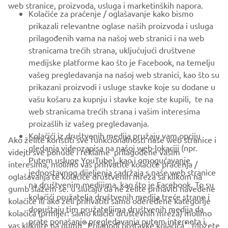
web stranice, proizvoda, usluga i marketinških napora.
FOR BUSINESS
Kolačiće za praćenje / oglašavanje kako bismo
prikazali relevantne oglase naših proizvoda i usluga
MORE YAMAHA
prilagođenih vama na našoj web stranici i na web
stranicama trećih strana, uključujući društvene
medijske platforme kao što je Facebook, na temelju
SUPPORT
vašeg pregledavanja na našoj web stranici, kao što su
prikazani proizvodi i usluge stavke koje su dodane u
vašu košaru za kupnju i stavke koje ste kupili, te na
BILTEN
web stranicama trećih strana i vašim interesima
Budite prvi koji će saznati o najnovijim ponudama, posebnim
proizašlih iz vašeg pregledavanja.
događajima, novim izdanjima i još mnogo toga
Kolačići iz društvenih medija pružaju vam opciju
Ako želite koristiti sve funkcionalnosti naše web stranice i
gledanja videozapisa na našoj web-lokaciji (npr.
videjti sve ponude i reklame prilagođene vašim
Putem usluge YouTube), kao i omogućavanje
interesima, molimo vas prihvatite kolačiće praćenja /
jednostavnog dijeljenja sadržaja s naše web stranice
oglašavanja te kolačiće društvenih mreža sa klikom na
PRETPLATITE SE
na društvenim medijima, kao što je Facebook. To su
gumb slažem se. u slučaju da ne želite prihaviti navedene
kolačići pružatelja društvenih medija treće strane i
kolačiće ili ako želi prihvatiti samo odeređene kategorije
dopuštaju tim pružateljima društvenih medija da
Pročitajte našu Politiku privatnosti kako biste saznali kako
kolačića (prmijer: samo klačići društevnih mreža) molimo
prate ponašanje pregledavanja putem interneta i
obrađujemo vaše osobne podatke:
Pravila o Zaštiti Privatnosti
vas kliknite na gumb "Prilagodi postavke kolačića". Možete