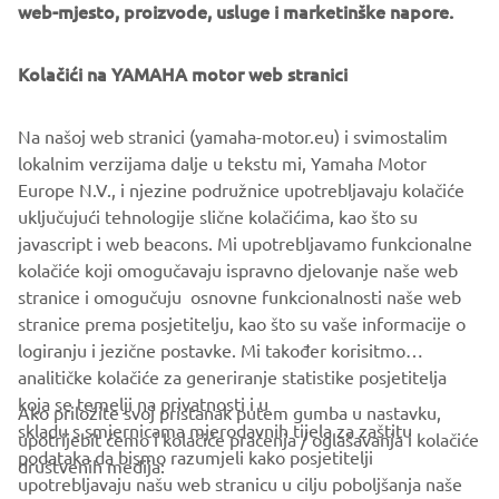
web-mjesto, proizvode, usluge i marketinške napore.
Kolačići na YAMAHA motor web stranici
LOCIRAJ TRGOVCA
Na našoj web stranici (yamaha-motor.eu) i svimostalim
lokalnim verzijama dalje u tekstu mi, Yamaha Motor
Europe N.V., i njezine podružnice upotrebljavaju kolačiće
uključujući tehnologije slične kolačićima, kao što su
javascript i web beacons. Mi upotrebljavamo funkcionalne
kolačiće koji omogučavaju ispravno djelovanje naše web
stranice i omogučuju osnovne funkcionalnosti naše web
stranice prema posjetitelju, kao što su vaše informacije o
logiranju i jezične postavke. Mi također korisitmo
analitičke kolačiće za generiranje statistike posjetitelja
koja se temelji na privatnosti i u
Ako priložite svoj pristanak putem gumba u nastavku,
skladu s smjernicama mjerodavnih tijela za zaštitu
upotrijebit ćemo i kolačiće praćenja / oglašavanja i kolačiće
CORPORATE
podataka da bismo razumjeli kako posjetitelji
društvenih medija:
upotrebljavaju našu web stranicu u cilju poboljšanja naše