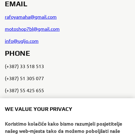
EMAIL
rafoyamaha@gmail.com
motoshop7bl@gmail.com
info@ugljo.com
PHONE
(+387) 33 518 513
(+387) 51 305 077
(+387) 55 425 655
SALES ENQUIRIES
WE VALUE YOUR PRIVACY
Get direct support on sales enquiries by connecting with a
Koristimo kolačiće kako bismo razumjeli posjetitelje
local dealer using the dealer locator below:
našeg web-mjesta tako da možemo poboljšati naše