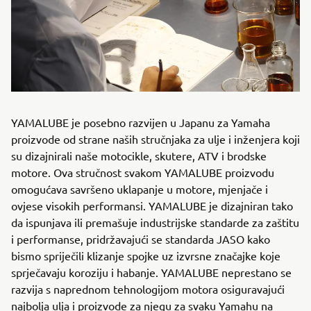
YAMALUBE je posebno razvijen u Japanu za Yamaha
proizvode od strane naših stručnjaka za ulje i inženjera koji
su dizajnirali naše motocikle, skutere, ATV i brodske
motore. Ova stručnost svakom YAMALUBE proizvodu
omogućava savršeno uklapanje u motore, mjenjače i
ovjese visokih performansi. YAMALUBE je dizajniran tako
da ispunjava ili premašuje industrijske standarde za zaštitu
i performanse, pridržavajući se standarda JASO kako
bismo spriječili klizanje spojke uz izvrsne značajke koje
sprječavaju koroziju i habanje. YAMALUBE neprestano se
razvija s naprednom tehnologijom motora osiguravajući
najbolja ulja i proizvode za njegu za svaku Yamahu na