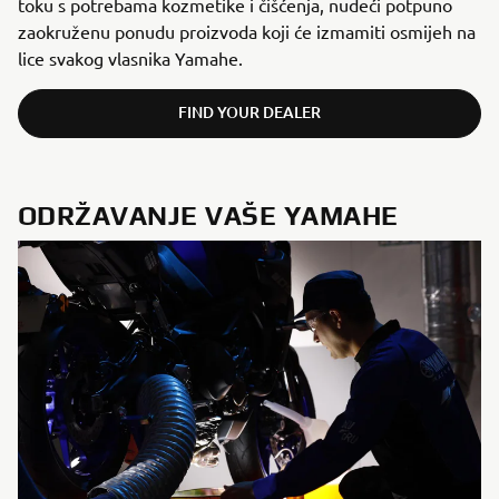
toku s potrebama kozmetike i čišćenja, nudeći potpuno
zaokruženu ponudu proizvoda koji će izmamiti osmijeh na
lice svakog vlasnika Yamahe.
FIND YOUR DEALER
ODRŽAVANJE VAŠE YAMAHE