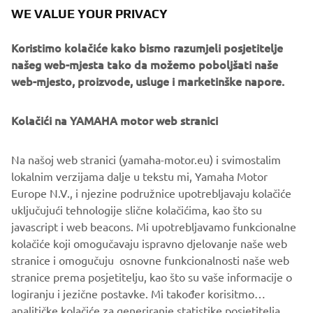
WE VALUE YOUR PRIVACY
Koristimo kolačiće kako bismo razumjeli posjetitelje
Marine
našeg web-mjesta tako da možemo poboljšati naše
Pročitajte više
web-mjesto, proizvode, usluge i marketinške napore.
Kolačići na YAMAHA motor web stranici
Na našoj web stranici (yamaha-motor.eu) i svimostalim
lokalnim verzijama dalje u tekstu mi, Yamaha Motor
Europe N.V., i njezine podružnice upotrebljavaju kolačiće
uključujući tehnologije slične kolačićima, kao što su
javascript i web beacons. Mi upotrebljavamo funkcionalne
kolačiće koji omogučavaju ispravno djelovanje naše web
stranice i omogučuju osnovne funkcionalnosti naše web
Careline
stranice prema posjetitelju, kao što su vaše informacije o
logiranju i jezične postavke. Mi također korisitmo
Pročitajte više
analitičke kolačiće za generiranje statistike posjetitelja