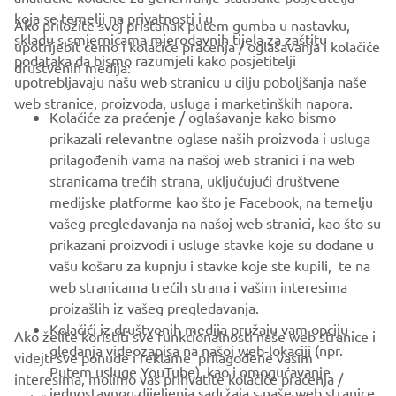
koja se temelji na privatnosti i u
Ako priložite svoj pristanak putem gumba u nastavku,
skladu s smjernicama mjerodavnih tijela za zaštitu
upotrijebit ćemo i kolačiće praćenja / oglašavanja i kolačiće
CORPORATE
podataka da bismo razumjeli kako posjetitelji
društvenih medija:
upotrebljavaju našu web stranicu u cilju poboljšanja naše
web stranice, proizvoda, usluga i marketinških napora.
FOR BUSINESS
Kolačiće za praćenje / oglašavanje kako bismo
prikazali relevantne oglase naših proizvoda i usluga
MORE YAMAHA
prilagođenih vama na našoj web stranici i na web
stranicama trećih strana, uključujući društvene
medijske platforme kao što je Facebook, na temelju
SUPPORT
vašeg pregledavanja na našoj web stranici, kao što su
prikazani proizvodi i usluge stavke koje su dodane u
vašu košaru za kupnju i stavke koje ste kupili, te na
BILTEN
web stranicama trećih strana i vašim interesima
Budite prvi koji će saznati o najnovijim ponudama, posebnim
proizašlih iz vašeg pregledavanja.
događajima, novim izdanjima i još mnogo toga
Kolačići iz društvenih medija pružaju vam opciju
Ako želite koristiti sve funkcionalnosti naše web stranice i
gledanja videozapisa na našoj web-lokaciji (npr.
videjti sve ponude i reklame prilagođene vašim
Putem usluge YouTube), kao i omogućavanje
interesima, molimo vas prihvatite kolačiće praćenja /
jednostavnog dijeljenja sadržaja s naše web stranice