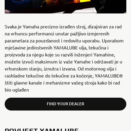
Svaka je Yamaha precizno izrađen stroj, dizajniran za rad
na vrhuncu performansi unutar pažljivo izmjerenih
parametara za pouzdanost i redovitu uporabu. Uporabom
mješavine jedinstvenih YAMALUBE ulja, tekućina i
proizvoda za njegu koje su razvili inženjeri Yamahine,
možete izvući maksimum iz vaše Yamahe i održavati je u
vrhunskom stanju, iznutra i izvana. Od motornog ulja i
rashladne tekućine do tekućine za kočenje, YAMALUBE®
štiti glavne kanale i mehanizme vašeg stroja kako bi rad
bio uglađen
FIND YOUR DEALER
POVIJEST YAMALUBE