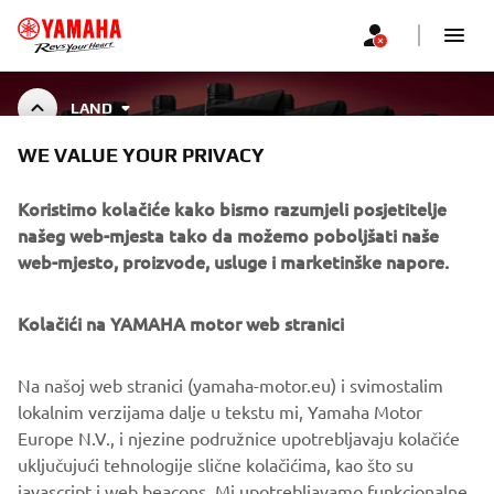
LAND
WE VALUE YOUR PRIVACY
YAMALUBE LAND
Koristimo kolačiće kako bismo razumjeli posjetitelje
našeg web-mjesta tako da možemo poboljšati naše
web-mjesto, proizvode, usluge i marketinške napore.
CORPORATE
Kolačići na YAMAHA motor web stranici
FOR BUSINESS
Na našoj web stranici (yamaha-motor.eu) i svimostalim
lokalnim verzijama dalje u tekstu mi, Yamaha Motor
MORE YAMAHA
Europe N.V., i njezine podružnice upotrebljavaju kolačiće
uključujući tehnologije slične kolačićima, kao što su
javascript i web beacons. Mi upotrebljavamo funkcionalne