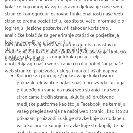
SUPPORT
kolačiće koji omogučavaju ispravno djelovanje naše web
stranice i omogučuju osnovne funkcionalnosti naše web
stranice prema posjetitelju, kao što su vaše informacije o
BILTEN
logiranju i jezične postavke. Mi također korisitmo
Budite prvi koji će saznati o najnovijim ponudama, posebnim
analitičke kolačiće za generiranje statistike posjetitelja
događajima, novim izdanjima i još mnogo toga
koja se temelji na privatnosti i u
Ako priložite svoj pristanak putem gumba u nastavku,
skladu s smjernicama mjerodavnih tijela za zaštitu
upotrijebit ćemo i kolačiće praćenja / oglašavanja i kolačiće
podataka da bismo razumjeli kako posjetitelji
društvenih medija:
upotrebljavaju našu web stranicu u cilju poboljšanja naše
PRETPLATITE SE
web stranice, proizvoda, usluga i marketinških napora.
Kolačiće za praćenje / oglašavanje kako bismo
prikazali relevantne oglase naših proizvoda i usluga
Pročitajte našu Politiku privatnosti kako biste saznali kako
prilagođenih vama na našoj web stranici i na web
obrađujemo vaše osobne podatke:
Pravila o Zaštiti Privatnosti
stranicama trećih strana, uključujući društvene
medijske platforme kao što je Facebook, na temelju
Bosnia (Croatian)
vašeg pregledavanja na našoj web stranici, kao što su
prikazani proizvodi i usluge stavke koje su dodane u
vašu košaru za kupnju i stavke koje ste kupili, te na
web stranicama trećih strana i vašim interesima