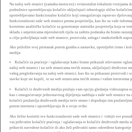
Na našoj web stranici (yamaha-motor.eu) i svimostalim lokalnim verzijama da
podružnice upotrebljavaju kolačiće uključujući tehnologije slične kolačićima
upotrebljavamo funkcionalne kolačiće koji omogučavaju ispravno djelovan
funkcionalnosti naše web stranice prema posjetitelju, kao što su vaše informa
korisitmo analitičke kolačiće za generiranje statistike posjetitelja koja se tem
skladu s smjernicama mjerodavnih tijela za zaštitu podataka da bismo razumje
u cilju poboljšanja naše web stranice, proizvoda, usluga i marketinških napor
Ako priložite svoj pristanak putem gumba u nastavku, upotrijebit ćemo i kola
medija:
Kolačiće za praćenje / oglašavanje kako bismo prikazali relevantne ogla
našoj web stranici i na web stranicama trećih strana, uključujući društvene 
vašeg pregledavanja na našoj web stranici, kao što su prikazani proizvodi i 
stavke koje ste kupili, te na web stranicama trećih strana i vašim interesima 
Kolačići iz društvenih medija pružaju vam opciju gledanja videozapisa n
kao i omogućavanje jednostavnog dijeljenja sadržaja s naše web stranice na
kolačići pružatelja društvenih medija treće strane i dopuštaju tim pružatelj
putem interneta i upotrebljavaju ih u svoje svrhe.
Ako želite koristiti sve funkcionalnosti naše web stranice i videjti sve pon
vas prihvatite kolačiće praćenja / oglašavanja te kolačiće društvenih mreža s
prihaviti navedene kolačiće ili ako želi prihvatiti samo odeređene kategorije