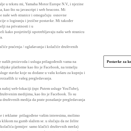
lje u tekstu mi, Yamaha Motor Europe N.V., i njezine
, kao što su javascript i web beacons. Mi
je naše web stranice i omogučuju osnovne
cije o logiranju i jezične postavke. Mi također
elji na privatnosti i u
li kako posjetitelji upotrebljavaju našu web stranicu
a.
čiće praćenja / oglašavanja i kolačiće društvenih
se naših proizvoda i usluga prilagođenih vama na
Postavke za k
medijske platforme kao što je Facebook, na temelju
usluge stavke koje su dodane u vašu košaru za kupnju i
proizašlih iz vašeg pregledavanja.
a našoj web-lokaciji (npr. Putem usluge YouTube),
 društvenim medijima, kao što je Facebook. To su
ima društvenih medija da prate ponašanje pregledavanja
ude i reklame prilagođene vašim interesima, molimo
a klikom na gumb slažem se. u slučaju da ne želite
 kolačića (prmijer: samo klačići društevnih mreža)