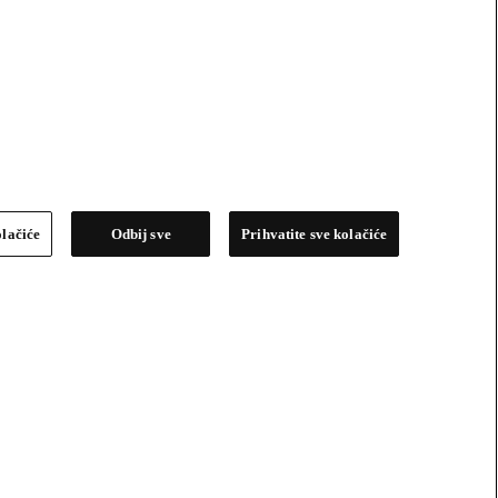
olačiće
Odbij sve
Prihvatite sve kolačiće