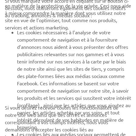
Si vous marquez votre accord en cliquant sur le bouton ci-
en matière de la protection de la vie privée. Ceci nous aide
dessous, nous utiliserons également des cookies relatifs
à mieux comprendre la manière dont vous utilisez notre
au tracking, annonces & médias sociaux :
BUSINESS
site en vue de l’optimiser, tout comme nos produits,
services et actions marketing.
Les cookies nécessaires à l’analyse de votre
PLUS YAMAHA
comportement de navigation et à la fourniture
d’annonces nous aident à vous présenter des offres
SUPPORT
publicitaires relevantes sur nos gammes et à vous
tenir informé sur nos services à la carte par le biais
de notre site ainsi que les sites de tiers, y compris
NEWSLETTER
des plate-formes liées aux médias sociaux comme
Facebook. Ces informations se basent sur votre
Découvrez en exclusivité les dernières offres, les événements
comportement de navigation sur notre site, à savoir
spéciaux, les nouveautés et bien plus encore
les produits et les services qui suscitent votre intérêt
(profilage) , ainsi que les articles que vous ajoutez au
Si vous désirez recevoir toutes les fonctionnalités de
panier, les articles achetés par vos soins, et tout
notre site web ainsi que des offres et annonces
intérêt découlant de vos habitudes en matière de
S'ABONNER
correspondant à vos champs intérêts, nous vous
browsing.
demandons d’accepter les cookies liés au
Les cookies liés aux médias sociaux permettent de