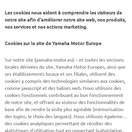
Les cookies nous aident à comprendre les visiteurs de
notre site afin d'améliorer notre site web, nos produits,
nos services et nos actions marketing.
©Yamaha Motor Europe N.V. / Yamaha Motor Co., Ltd.
Les informations et images contenues dans ces pages
Cookies sur le site de Yamaha Motor Europe
Web ne peuvent en aucun cas être utilisées à des fins
commerciales ou non commerciales sans le consentement
Sur notre site (yamaha-motor.eu) – et toutes les versions
écrit explicite de Yamaha Motor Europe N.V. et/ou de
locales dérivées du site, Yamaha Motor Europes, ainsi que
Yamaha Motor Co., Ltd.
ses établissements locaux et ses filiales, utilisent des
cookies y compris des technologies similaires aux cookies,
Conduisez toujours prudemment et respectez la
comme javascript et des balises web. Nous utilisons des
législation routière locale.
cookies fonctionnels contribuant au bon fonctionnement
de notre site, et offrant au visiteur des fonctionnalités de
base afin de rendre la visite plus agréable (mémorisation
des logins, le choix des langues). Nous utilisons également
des cookies analytiques permettant de récolter des
statistiques d’utilisation tout en respectant la législation
CORPORATE