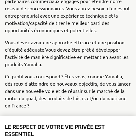
partenaires commerciaux engagés pour étendre notre
réseau de concessionnaires. Vous aurez besoin d’un esprit
entrepreneurial avec une expérience technique et la
motivation/capacité de tirer le meilleur parti des
opportunités économiques et potentielles.
Vous devez avoir une approche efficace et une position
d’équité adéquate.Vous devez être prêt à développer
l’activité de manière significative en mettant en avant les
produits Yamaha.
Ce profil vous correspond ? Êtes-vous, comme Yamaha,
désireux d’atteindre de nouveaux objectifs, de vous lancer
dans une nouvelle voie et de réussir sur le marché de la
moto, du quad, des produits de loisirs et/ou du nautisme
en France ?
Si vous avez le potentiel technique et entrepreneurial
nécessaire pour relever ce défi, envoyez-nous une courte
LE RESPECT DE VOTRE VIE PRIVÉE EST
candidature à
professionals@yamaha-motor.nl
.
ESSENTIEL