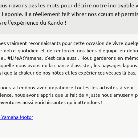
us n'avons pas les mots pour décrire notre incroyable 
 Laponie. Il a réellement fait vibrer nos cœurs et permis
vre l'expérience du Kando !
s vraiment reconnaissants pour cette occasion de vivre quelq
de notre quotidien et de renforcer nos liens d'équipe en deho
nel. #LifeAtYamaha, c'est cela aussi. Nous garderons en mémoi
aquelle nous avons eu la chance d'assister, les paysages lapons
nsi que la chaleur de nos hôtes et les expériences vécues là-bas.
nous attendons avec impatience toutes les activités à venir 
ience, nous avons appris que le fait de « juste nous amuser »
 aventures aussi enrichissantes qu'inattendues !
n Yamaha Motor