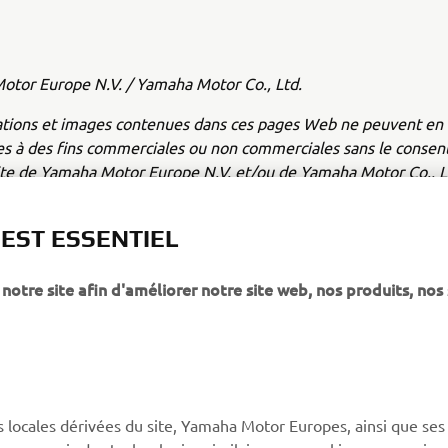
tor Europe N.V. / Yamaha Motor Co., Ltd.
ations et images contenues dans ces pages Web ne peuvent en 
ées à des fins commerciales ou non commerciales sans le conse
cite de Yamaha Motor Europe N.V. et/ou de Yamaha Motor Co., L
oujours prudemment et respectez la législation routière locale
 EST ESSENTIEL
notre site afin d'améliorer notre site web, nos produits, nos 
PLUS YAMAHA
SUPPORT
s locales dérivées du site, Yamaha Motor Europes, ainsi que ses
ies y compris des technologies similaires aux cookies, comme java
MyYamaha
Support de la boutique en