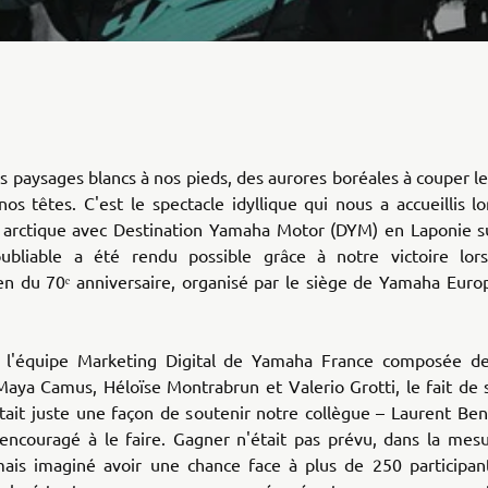
 paysages blancs à nos pieds, des aurores boréales à couper le
os têtes. C'est le spectacle idyllique qui nous a accueillis l
 arctique avec Destination Yamaha Motor (DYM) en Laponie s
ubliable a été rendu possible grâce à notre victoire lo
n du 70ᵉ anniversaire, organisé par le siège de Yamaha Europe
 l'équipe Marketing Digital de Yamaha France composée de
Maya Camus, Héloïse Montrabrun et Valerio Grotti, le fait de s
tait juste une façon de soutenir notre collègue – Laurent Ben
 encouragé à le faire. Gagner n'était pas prévu, dans la mes
mais imaginé avoir une chance face à plus de 250 participan