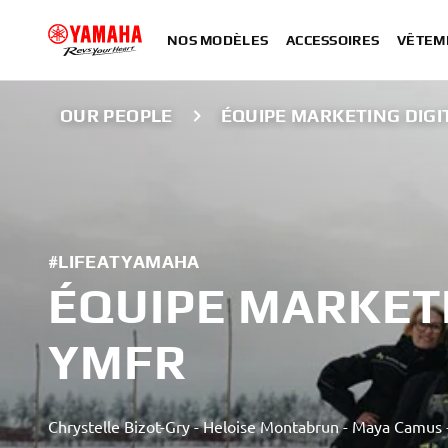
NOS MODÈLES
ACCESSOIRES
VÊTEM
OUR PEOPLE
ÉQUIPE MARKETING DIGI
#LIFEATYAMAHA
ÉQUIPE MARKETI
YMFR
Chrystelle Bizot-Gry - Heloise Montabrun - Maya Camus -