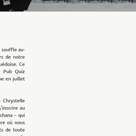
 souffle au-
ors de notre
uédoise. Ce
rs Pub Quiz
 en juillet
 Chrystelle
'inscrire au
chana – qui
ure où nous
ts de toute