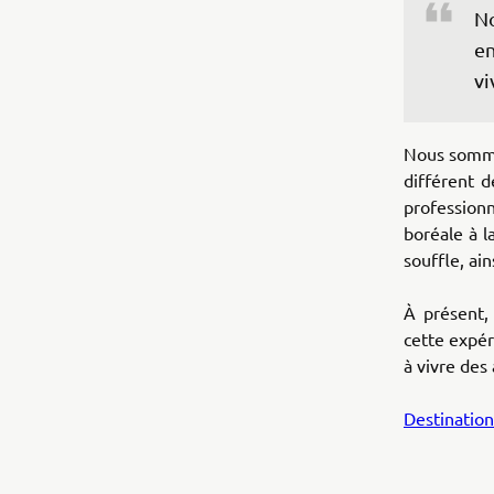
No
en
vi
Nous somme
différent 
profession
boréale à l
souffle, ai
À présent, 
cette expér
à vivre des
Destinatio