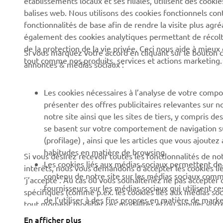
balises web. Nous utilisons des cookies fonctionnels con
News
Autorités
fonctionnalités de base afin de rendre la visite plus agr
également des cookies analytiques permettant de récolter
Événements
Parcours de golf
de la protection de la vie privée. Ceci nous aide à mieux
Si vous marquez votre accord en cliquant sur le bouton c
Press
Premiers secours
tout comme nos produits, services et actions marketing.
annonces & médias sociaux :
Travailler à Yamaha
Écoles de conduite
Devenir revendeur
Robotics
Les cookies nécessaires à l’analyse de votre compo
présenter des offres publicitaires relevantes sur n
Politique en matière de
Partenariats
notre site ainsi que les sites de tiers, y compris
droits humains
Informations techniques
se basent sur votre comportement de navigation sur 
Politique de durabilitè de
pour les réparateurs
(profilage) , ainsi que les articles que vous ajoutez
base
indépendants
habitudes en matière de browsing.
Si vous désirez recevoir toutes les fonctionnalités de n
Les cookies liés aux médias sociaux permettent de v
intérêts, nous vous demandons d’accepter les cookies li
Canal d'alerte
Yamalube Safety Data
contenu de notre site sur les médias sociaux comme 
‘j’accepte’. Au cas où vous souhaiteriez ne pas accepter 
Sheets
fournisseurs sur les médias sociaux qui utilisent c
spécifiques (comme p.ex. les cookies liés aux médias soc
de l’utiliser à des fins propres en matière de marke
tout moment modifier ces modalités et/ou annuler votr
d’acceptation de cookies). Veuillez prendre connaissance 
En afficher plus
Belgium (French)