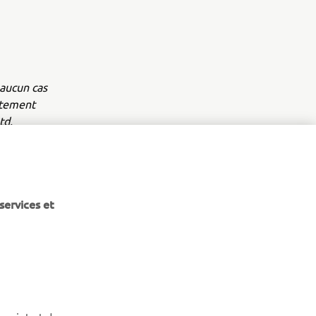
aucun cas
ntement
td.
.
services et
NEWSLETTER
Découvrez en exclusivité les dernières offres, les événements
script et des