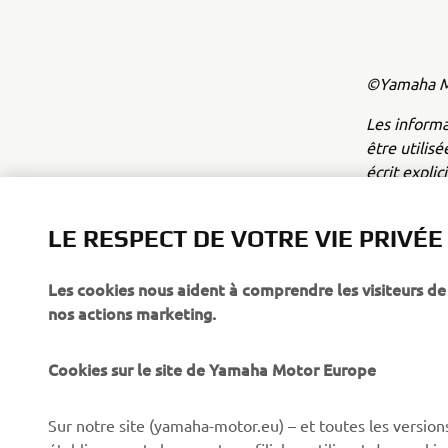
©Yamaha Mo
Les inform
être utilis
écrit expli
Conduisez t
LE RESPECT DE VOTRE VIE PRIVÉE
Les cookies nous aident à comprendre les visiteurs de 
nos actions marketing.
Cookies sur le site de Yamaha Motor Europe
CORPORATE
BUSINESS
Sur notre site (yamaha-motor.eu) – et toutes les version
établissements locaux et ses filiales, utilisent des cook
Découvrez Yamaha
Systèmes pour VAE