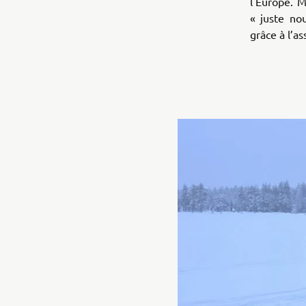
l'Europe. 
« juste no
grâce à l’a