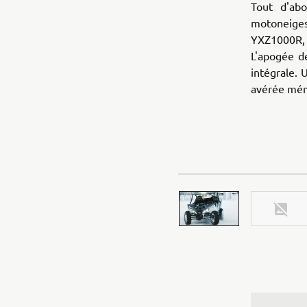
Tout d'ab
motoneige
YXZ1000R, p
L'apogée d
intégrale. 
avérée mém