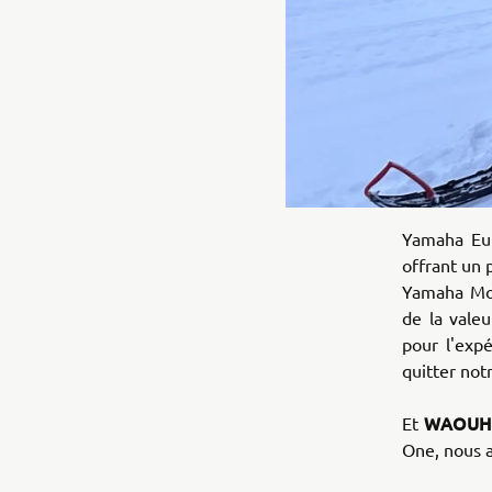
Yamaha Eur
offrant un 
Yamaha Moto
de la vale
pour l'exp
quitter not
WAOU
Et
One, nous a