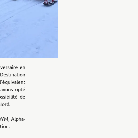
versaire en
 Destination
l'équivalent
 avons opté
sibilité de
Nord.
 DYM, Alpha-
tion.