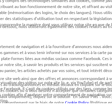
tribuant au bon fonctionnement de notre site, et offrant au visi
ligne
Yamaha Music
éable (mémorisation des logins, le choix des langues). Nous utili
Catalogue pièces
 des statistiques d’utilisation tout en respectant la législatio
Yamaha Racing
détachées
 comprendre la manière dont vous utilisez notre site en vue de l
i-dessous, nous utiliserons également des cookies relatifs au tr
Yamaha Motor Global
Demande d'entretien
Applications mobiles
Réseau Yamaha
rtement de navigation et à la fourniture d’annonces nous aiden
Gestion des déchets de
os gammes et à vous tenir informé sur nos services à la carte par
batteries
 des plate-formes liées aux médias sociaux comme Facebook. Ces 
notre site, à savoir les produits et les services qui suscitent v
 au panier, les articles achetés par vos soins, et tout intérêt déc
otre site web ainsi que des offres et annonces correspondant à 
isualiser des vidéos sur note site (p. e. via YouTube) et de par
és au tracking/annonces et médias sociaux en cliquant sur le bo
Facebook. Il s’agit de cookies utilisés par des tiers, comme le
ces cookies ou si vous désirez n’accepter que certaines catégori
es cookies afin d’analyser votre comportement de navigation sur
iaux uniquement), cliquez sur le bouton "En Savoir Plus". Vous
ting.
e consentement par le biais de notre
Cookie Policy
(Politique e
de cette politique afin d’apprendre plus sur les cookies que no
© Copyright - 2026 Yamaha Motor Europe N.V. - All Rights Reserved