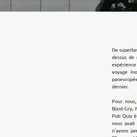
De superbes
dessus de n
expérience
voyage ino
paneuropée
dernier.
Pour nous,
Bizot-Gry, 
Pub Quiz é
nous avait
n'avons ja