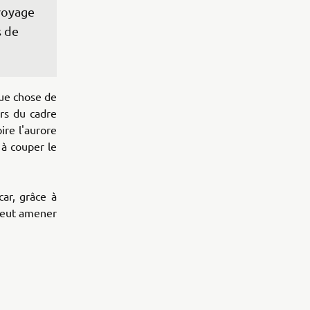
voyage 
 de 
ue chose de
rs du cadre
re l'aurore
 à couper le
car, grâce à
 peut amener