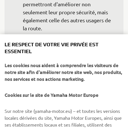
permettront d'améliorer non 
seulement leur propre sécurité, mais 
également celle des autres usagers de 
la route.
— Olivier Prévost, président et PDG de 
LE RESPECT DE VOTRE VIE PRIVÉE EST
Yamaha Motor Europe N.V.
ESSENTIEL
Les cookies nous aident à comprendre les visiteurs de
notre site afin d'améliorer notre site web, nos produits,
nos services et nos actions marketing.
©Yamaha Motor Europe N.V. / Yamaha Motor Co., Ltd.
Les informations et images contenues dans ces pages
Cookies sur le site de Yamaha Motor Europe
Web ne peuvent en aucun cas être utilisées à des fins
commerciales ou non commerciales sans le consentement
Sur notre site (yamaha-motor.eu) – et toutes les versions
écrit explicite de Yamaha Motor Europe N.V. et/ou de
locales dérivées du site, Yamaha Motor Europes, ainsi que
Yamaha Motor Co., Ltd.
ses établissements locaux et ses filiales, utilisent des