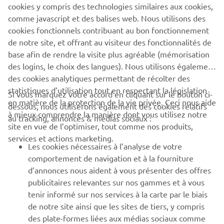
cookies y compris des technologies similaires aux cookies,
Conduisez toujours prudemment et respectez la
comme javascript et des balises web. Nous utilisons des
législation routière locale.
cookies fonctionnels contribuant au bon fonctionnement
de notre site, et offrant au visiteur des fonctionnalités de
base afin de rendre la visite plus agréable (mémorisation
des logins, le choix des langues). Nous utilisons également
des cookies analytiques permettant de récolter des
statistiques d’utilisation tout en respectant la législation
CORPORATE
Si vous marquez votre accord en cliquant sur le bouton ci-
en matière de la protection de la vie privée. Ceci nous aide
dessous, nous utiliserons également des cookies relatifs
à mieux comprendre la manière dont vous utilisez notre
au tracking, annonces & médias sociaux :
BUSINESS
site en vue de l’optimiser, tout comme nos produits,
services et actions marketing.
Les cookies nécessaires à l’analyse de votre
PLUS YAMAHA
comportement de navigation et à la fourniture
d’annonces nous aident à vous présenter des offres
SUPPORT
publicitaires relevantes sur nos gammes et à vous
tenir informé sur nos services à la carte par le biais
de notre site ainsi que les sites de tiers, y compris
NEWSLETTER
des plate-formes liées aux médias sociaux comme