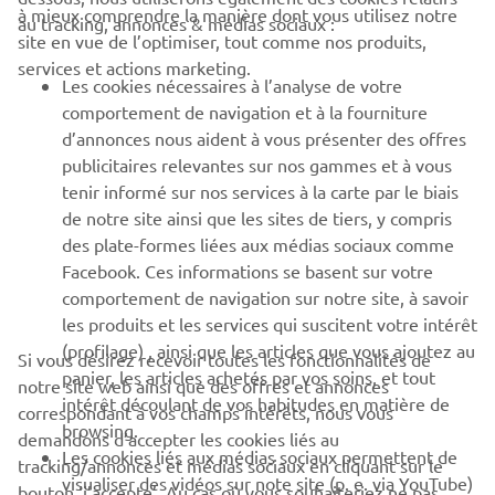
à mieux comprendre la manière dont vous utilisez notre
au tracking, annonces & médias sociaux :
BUSINESS
site en vue de l’optimiser, tout comme nos produits,
services et actions marketing.
Les cookies nécessaires à l’analyse de votre
PLUS YAMAHA
comportement de navigation et à la fourniture
d’annonces nous aident à vous présenter des offres
SUPPORT
publicitaires relevantes sur nos gammes et à vous
tenir informé sur nos services à la carte par le biais
de notre site ainsi que les sites de tiers, y compris
NEWSLETTER
des plate-formes liées aux médias sociaux comme
Facebook. Ces informations se basent sur votre
Découvrez en exclusivité les dernières offres, les événements
comportement de navigation sur notre site, à savoir
spéciaux, les nouveautés et bien plus encore
les produits et les services qui suscitent votre intérêt
(profilage) , ainsi que les articles que vous ajoutez au
Si vous désirez recevoir toutes les fonctionnalités de
panier, les articles achetés par vos soins, et tout
notre site web ainsi que des offres et annonces
intérêt découlant de vos habitudes en matière de
S'ABONNER
correspondant à vos champs intérêts, nous vous
browsing.
demandons d’accepter les cookies liés au
Les cookies liés aux médias sociaux permettent de
tracking/annonces et médias sociaux en cliquant sur le
Lisez notre politique de confidentialité pour savoir comment
visualiser des vidéos sur note site (p. e. via YouTube)
bouton ‘j’accepte’. Au cas où vous souhaiteriez ne pas
nous traitons vos données personnelles :
Politique de