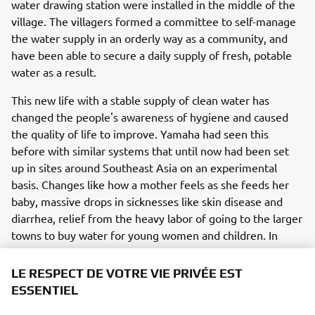
water drawing station were installed in the middle of the
village. The villagers formed a committee to self-manage
the water supply in an orderly way as a community, and
have been able to secure a daily supply of fresh, potable
water as a result.
This new life with a stable supply of clean water has
changed the people's awareness of hygiene and caused
the quality of life to improve. Yamaha had seen this
before with similar systems that until now had been set
up in sites around Southeast Asia on an experimental
basis. Changes like how a mother feels as she feeds her
baby, massive drops in sicknesses like skin disease and
diarrhea, relief from the heavy labor of going to the larger
towns to buy water for young women and children. In
time, it was as if a blessing of rain had washed the village
and its houses clean of such difficulties. Scenes like this
LE RESPECT DE VOTRE VIE PRIVÉE EST
will surely someday spread throughout the African
ESSENTIEL
landscape, with more smiles and the sound of laughter