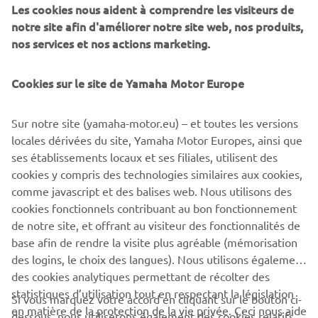
from people coming to draw fresh water for daily life.
Les cookies nous aident à comprendre les visiteurs de
notre site afin d'améliorer notre site web, nos produits,
nos services et nos actions marketing.
Cookies sur le site de Yamaha Motor Europe
©Yamaha Motor Europe N.V. / Yamaha Motor Co., Ltd.
The information and/or imagery on these webpages may
Sur notre site (yamaha-motor.eu) – et toutes les versions
never be used for commercial or non-commercial
locales dérivées du site, Yamaha Motor Europes, ainsi que
purposes without the explicit written consent of Yamaha
ses établissements locaux et ses filiales, utilisent des
Motor Europe N.V. and/or Yamaha Motor Co., Ltd.
cookies y compris des technologies similaires aux cookies,
comme javascript et des balises web. Nous utilisons des
Always ride in a safe manner and obey all local road laws.
cookies fonctionnels contribuant au bon fonctionnement
de notre site, et offrant au visiteur des fonctionnalités de
base afin de rendre la visite plus agréable (mémorisation
des logins, le choix des langues). Nous utilisons également
des cookies analytiques permettant de récolter des
statistiques d’utilisation tout en respectant la législation
CORPORATE
Si vous marquez votre accord en cliquant sur le bouton ci-
en matière de la protection de la vie privée. Ceci nous aide
dessous, nous utiliserons également des cookies relatifs