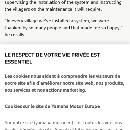
supervising the installation of the system and instructing
the villagers on the maintenance it will require.
“In every village we’ve installed a system, we were
thanked by so many people and that made me so happy,”
he recalls.
Our camera also returned to Ndiawdoune Nar
Village, where a Yamaha Clean Water Supply System was
LE RESPECT DE VOTRE VIE PRIVÉE EST
installed back in 2012, and we were able to reunite with
ESSENTIEL
the smiling boy who had come to fill the big water bottle
he was carrying.
Les cookies nous aident à comprendre les visiteurs de
notre site afin d'améliorer notre site web, nos produits,
nos services et nos actions marketing.
Cookies sur le site de Yamaha Motor Europe
©Yamaha Motor Europe N.V. / Yamaha Motor Co., Ltd.
The information and/or imagery on these webpages may
Sur notre site (yamaha-motor.eu) – et toutes les versions
never be used for commercial or non-commercial
locales dérivées du site, Yamaha Motor Europes, ainsi que