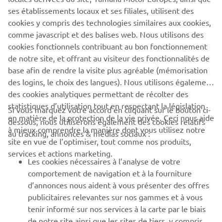
purposes without the explicit written consent of Yamaha
ses établissements locaux et ses filiales, utilisent des
Motor Europe N.V. and/or Yamaha Motor Co., Ltd.
cookies y compris des technologies similaires aux cookies,
comme javascript et des balises web. Nous utilisons des
Always ride in a safe manner and obey all local road laws.
cookies fonctionnels contribuant au bon fonctionnement
de notre site, et offrant au visiteur des fonctionnalités de
base afin de rendre la visite plus agréable (mémorisation
des logins, le choix des langues). Nous utilisons également
des cookies analytiques permettant de récolter des
statistiques d’utilisation tout en respectant la législation
CORPORATE
Si vous marquez votre accord en cliquant sur le bouton ci-
en matière de la protection de la vie privée. Ceci nous aide
dessous, nous utiliserons également des cookies relatifs
à mieux comprendre la manière dont vous utilisez notre
au tracking, annonces & médias sociaux :
BUSINESS
site en vue de l’optimiser, tout comme nos produits,
services et actions marketing.
Les cookies nécessaires à l’analyse de votre
PLUS YAMAHA
comportement de navigation et à la fourniture
d’annonces nous aident à vous présenter des offres
SUPPORT
publicitaires relevantes sur nos gammes et à vous
tenir informé sur nos services à la carte par le biais
de notre site ainsi que les sites de tiers, y compris