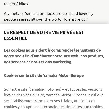
rangers’ bikes.
A variety of Yamaha products are used and loved by
people in areas all over the world. To ensure our
customers can use them properly and for years to come,
our service network covers every corner of the world like
LE RESPECT DE VOTRE VIE PRIVÉE EST
capillary vessels to support the customers and also bring
ESSENTIEL
back valuable information about the harsh use conditions
the products must withstand.
Les cookies nous aident à comprendre les visiteurs de
notre site afin d'améliorer notre site web, nos produits,
nos services et nos actions marketing.
Cookies sur le site de Yamaha Motor Europe
©Yamaha Motor Europe N.V. / Yamaha Motor Co., Ltd.
The information and/or imagery on these webpages may
Sur notre site (yamaha-motor.eu) – et toutes les versions
never be used for commercial or non-commercial
locales dérivées du site, Yamaha Motor Europes, ainsi que
purposes without the explicit written consent of Yamaha
ses établissements locaux et ses filiales, utilisent des
Motor Europe N.V. and/or Yamaha Motor Co., Ltd.
cookies y compris des technologies similaires aux cookies,