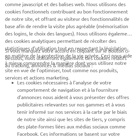
comme javascript et des balises web. Nous utilisons des
Always ride in a safe manner and obey all local road laws.
cookies fonctionnels contribuant au bon fonctionnement
de notre site, et offrant au visiteur des fonctionnalités de
base afin de rendre la visite plus agréable (mémorisation
des logins, le choix des langues). Nous utilisons également
des cookies analytiques permettant de récolter des
statistiques d’utilisation tout en respectant la législation
CORPORATE
Si vous marquez votre accord en cliquant sur le bouton ci-
en matière de la protection de la vie privée. Ceci nous aide
dessous, nous utiliserons également des cookies relatifs
à mieux comprendre la manière dont vous utilisez notre
au tracking, annonces & médias sociaux :
BUSINESS
site en vue de l’optimiser, tout comme nos produits,
services et actions marketing.
Les cookies nécessaires à l’analyse de votre
PLUS YAMAHA
comportement de navigation et à la fourniture
d’annonces nous aident à vous présenter des offres
SUPPORT
publicitaires relevantes sur nos gammes et à vous
tenir informé sur nos services à la carte par le biais
de notre site ainsi que les sites de tiers, y compris
NEWSLETTER
des plate-formes liées aux médias sociaux comme
Facebook. Ces informations se basent sur votre
Découvrez en exclusivité les dernières offres, les événements