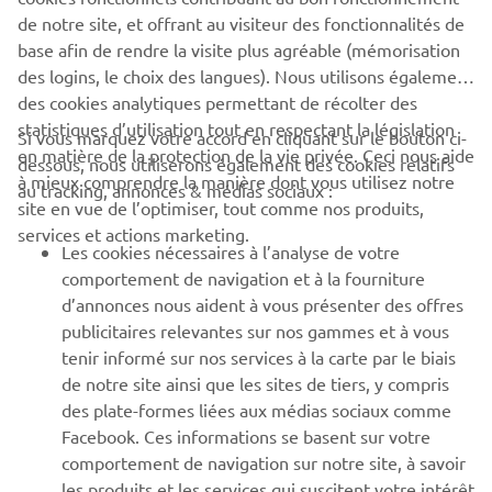
de notre site, et offrant au visiteur des fonctionnalités de
base afin de rendre la visite plus agréable (mémorisation
des logins, le choix des langues). Nous utilisons également
des cookies analytiques permettant de récolter des
statistiques d’utilisation tout en respectant la législation
CORPORATE
Si vous marquez votre accord en cliquant sur le bouton ci-
en matière de la protection de la vie privée. Ceci nous aide
dessous, nous utiliserons également des cookies relatifs
à mieux comprendre la manière dont vous utilisez notre
au tracking, annonces & médias sociaux :
BUSINESS
site en vue de l’optimiser, tout comme nos produits,
services et actions marketing.
Les cookies nécessaires à l’analyse de votre
PLUS YAMAHA
comportement de navigation et à la fourniture
d’annonces nous aident à vous présenter des offres
SUPPORT
publicitaires relevantes sur nos gammes et à vous
tenir informé sur nos services à la carte par le biais
de notre site ainsi que les sites de tiers, y compris
NEWSLETTER
des plate-formes liées aux médias sociaux comme
Facebook. Ces informations se basent sur votre
Découvrez en exclusivité les dernières offres, les événements
comportement de navigation sur notre site, à savoir
spéciaux, les nouveautés et bien plus encore
les produits et les services qui suscitent votre intérêt