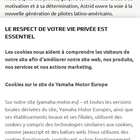
motivation et à sa détermination, Astrid ouvre la voie à la
nouvelle génération de pilotes latino-américains.
REGARDEZ LA VIDÉO
LE RESPECT DE VOTRE VIE PRIVÉE EST
ESSENTIEL
Les cookies nous aident à comprendre les visiteurs de
notre site afin d'améliorer notre site web, nos produits,
©Yamaha Motor Europe N.V. / Yamaha Motor Co., Ltd.
nos services et nos actions marketing.
Les informations et images contenues dans ces pages
Web ne peuvent en aucun cas être utilisées
Cookies sur le site de Yamaha Motor Europe
à des fins commerciales ou non commerciales sans le
consentement écrit explicite de
Sur notre site (yamaha-motor.eu) – et toutes les versions
Yamaha Motor Europe N.V. et/ou de Yamaha Motor Co.,
locales dérivées du site, Yamaha Motor Europes, ainsi que
Ltd.
ses établissements locaux et ses filiales, utilisent des
cookies y compris des technologies similaires aux cookies,
Conduisez toujours prudemment et respectez la
comme javascript et des balises web. Nous utilisons des
législation routière locale.
cookies fonctionnels contribuant au bon fonctionnement