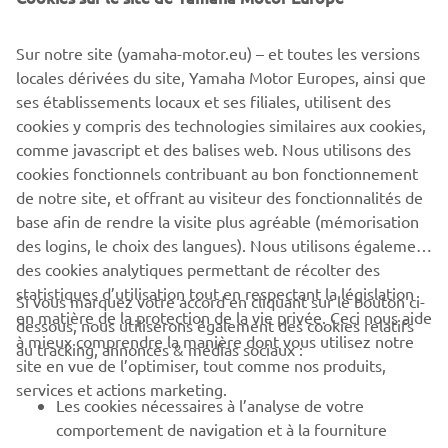
The information and/or imagery on these webpages may
Sur notre site (yamaha-motor.eu) – et toutes les versions
never be used for commercial or non-commercial
locales dérivées du site, Yamaha Motor Europes, ainsi que
purposes without the explicit written consent of Yamaha
ses établissements locaux et ses filiales, utilisent des
Motor Europe N.V. and/or Yamaha Motor Co., Ltd.
cookies y compris des technologies similaires aux cookies,
comme javascript et des balises web. Nous utilisons des
Always ride in a safe manner and obey all local road laws.
cookies fonctionnels contribuant au bon fonctionnement
de notre site, et offrant au visiteur des fonctionnalités de
base afin de rendre la visite plus agréable (mémorisation
des logins, le choix des langues). Nous utilisons également
des cookies analytiques permettant de récolter des
statistiques d’utilisation tout en respectant la législation
CORPORATE
Si vous marquez votre accord en cliquant sur le bouton ci-
en matière de la protection de la vie privée. Ceci nous aide
dessous, nous utiliserons également des cookies relatifs
à mieux comprendre la manière dont vous utilisez notre
au tracking, annonces & médias sociaux :
BUSINESS
site en vue de l’optimiser, tout comme nos produits,
services et actions marketing.
Les cookies nécessaires à l’analyse de votre
PLUS YAMAHA
comportement de navigation et à la fourniture