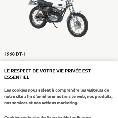
1968 DT-1
En savoir plus
LE RESPECT DE VOTRE VIE PRIVÉE EST
ESSENTIEL
Les cookies nous aident à comprendre les visiteurs de
1970'S
notre site afin d'améliorer notre site web, nos produits,
nos services et nos actions marketing.
Cookies sur le site de Yamaha Motor Europe
©Yamaha Motor Europe N.V. / Yamaha Motor Co., Ltd.