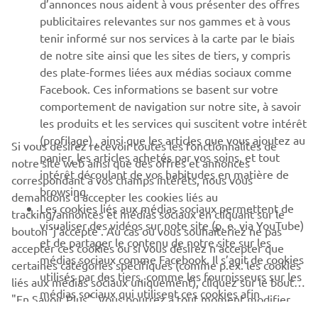
d’annonces nous aident à vous présenter des offres
SUPPORT
publicitaires relevantes sur nos gammes et à vous
tenir informé sur nos services à la carte par le biais
de notre site ainsi que les sites de tiers, y compris
NEWSLETTER
des plate-formes liées aux médias sociaux comme
Facebook. Ces informations se basent sur votre
Découvrez en exclusivité les dernières offres, les événements
comportement de navigation sur notre site, à savoir
spéciaux, les nouveautés et bien plus encore
les produits et les services qui suscitent votre intérêt
(profilage) , ainsi que les articles que vous ajoutez au
Si vous désirez recevoir toutes les fonctionnalités de
panier, les articles achetés par vos soins, et tout
notre site web ainsi que des offres et annonces
intérêt découlant de vos habitudes en matière de
S'ABONNER
correspondant à vos champs intérêts, nous vous
browsing.
demandons d’accepter les cookies liés au
Les cookies liés aux médias sociaux permettent de
tracking/annonces et médias sociaux en cliquant sur le
Lisez notre politique de confidentialité pour savoir comment
visualiser des vidéos sur note site (p. e. via YouTube)
bouton ‘j’accepte’. Au cas où vous souhaiteriez ne pas
nous traitons vos données personnelles :
Politique de
et de partager le contenu de notre site sur les
Confidentialité
accepter ces cookies ou si vous désirez n’accepter que
médias sociaux comme Facebook. Il s’agit de cookies
certaines catégories spécifiques (comme p.ex. les cookies
utilisés par des tiers, comme les fournisseurs sur les
liés aux médias sociaux uniquement), cliquez sur le bouton
Belgium (French)
médias sociaux qui utilisent ces cookies afin
"En Savoir Plus". Vous pourrez à tout moment modifier
d’analyser votre comportement de navigation sur
ces modalités et/ou annuler votre consentement par le