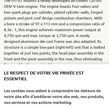
The MT-01 mounts a newly developed air-cooled 1,670cc
OHV V-twin engine. The engine boasts four valves and
two spark plugs per cylinder, plated cylinder walls, forged
pistons and pent roof design combustion chambers. With
a bore x stroke of 97 x 113 mm and a compression ratio of
8.36 : 1, this engine achieves maximum power output at
4,750 rpm and max. torque at 3,750 rpm. A newly
designed aluminium die-cast frame was also adopted. Its
structure is a simple two-part (right-left) unit that is bolted
together at just two points, the head pipe assembly in the
front and the pivot assembly in the rear, thus eliminating
the need for the usual welds.
LE RESPECT DE VOTRE VIE PRIVÉE EST
ESSENTIEL
Les cookies nous aident à comprendre les visiteurs de
2007 F350A
notre site afin d'améliorer notre site web, nos produits,
nos services et nos actions marketing.