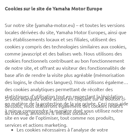
Cookies sur le site de Yamaha Motor Europe
©Yamaha Motor Europe N.V. / Yamaha Motor Co., Ltd.
The information and/or imagery on these webpages may
Sur notre site (yamaha-motor.eu) – et toutes les versions
never be used for commercial or non-commercial
locales dérivées du site, Yamaha Motor Europes, ainsi que
purposes without the explicit written consent of Yamaha
ses établissements locaux et ses filiales, utilisent des
Motor Europe N.V. and/or Yamaha Motor Co., Ltd.
cookies y compris des technologies similaires aux cookies,
comme javascript et des balises web. Nous utilisons des
Always ride in a safe manner and obey all local road laws.
cookies fonctionnels contribuant au bon fonctionnement
de notre site, et offrant au visiteur des fonctionnalités de
base afin de rendre la visite plus agréable (mémorisation
des logins, le choix des langues). Nous utilisons également
des cookies analytiques permettant de récolter des
statistiques d’utilisation tout en respectant la législation
CORPORATE
Si vous marquez votre accord en cliquant sur le bouton ci-
en matière de la protection de la vie privée. Ceci nous aide
dessous, nous utiliserons également des cookies relatifs
à mieux comprendre la manière dont vous utilisez notre
au tracking, annonces & médias sociaux :
BUSINESS
site en vue de l’optimiser, tout comme nos produits,
services et actions marketing.
Les cookies nécessaires à l’analyse de votre
PLUS YAMAHA