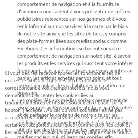
comportement de navigation et à la fourniture
d’annonces nous aident à vous présenter des offres
SUPPORT
publicitaires relevantes sur nos gammes et à vous
tenir informé sur nos services à la carte par le biais
de notre site ainsi que les sites de tiers, y compris
NEWSLETTER
des plate-formes liées aux médias sociaux comme
Facebook. Ces informations se basent sur votre
Découvrez en exclusivité les dernières offres, les événements
comportement de navigation sur notre site, à savoir
spéciaux, les nouveautés et bien plus encore
les produits et les services qui suscitent votre intérêt
(profilage) , ainsi que les articles que vous ajoutez au
Si vous désirez recevoir toutes les fonctionnalités de
panier, les articles achetés par vos soins, et tout
notre site web ainsi que des offres et annonces
intérêt découlant de vos habitudes en matière de
S'ABONNER
correspondant à vos champs intérêts, nous vous
browsing.
demandons d’accepter les cookies liés au
Les cookies liés aux médias sociaux permettent de
tracking/annonces et médias sociaux en cliquant sur le
Lisez notre politique de confidentialité pour savoir comment
visualiser des vidéos sur note site (p. e. via YouTube)
bouton ‘j’accepte’. Au cas où vous souhaiteriez ne pas
nous traitons vos données personnelles :
Politique de
et de partager le contenu de notre site sur les
Confidentialité
accepter ces cookies ou si vous désirez n’accepter que
médias sociaux comme Facebook. Il s’agit de cookies
certaines catégories spécifiques (comme p.ex. les cookies
utilisés par des tiers, comme les fournisseurs sur les
liés aux médias sociaux uniquement), cliquez sur le bouton
Belgium (French)
médias sociaux qui utilisent ces cookies afin