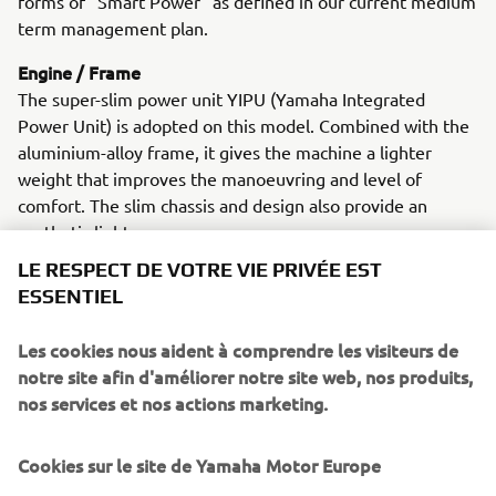
forms of "Smart Power" as defined in our current medium
term management plan.
Engine / Frame
The super-slim power unit YIPU (Yamaha Integrated
Power Unit) is adopted on this model. Combined with the
aluminium-alloy frame, it gives the machine a lighter
weight that improves the manoeuvring and level of
comfort. The slim chassis and design also provide an
aesthetic lightness.
LE RESPECT DE VOTRE VIE PRIVÉE EST
ESSENTIEL
Les cookies nous aident à comprendre les visiteurs de
2014 MT-09
notre site afin d'améliorer notre site web, nos produits,
nos services et nos actions marketing.
Cookies sur le site de Yamaha Motor Europe
©Yamaha Motor Europe N.V. / Yamaha Motor Co., Ltd.