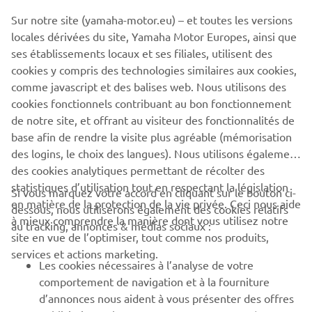
The information and/or imagery on these webpages may
Sur notre site (yamaha-motor.eu) – et toutes les versions
never be used for commercial or non-commercial
locales dérivées du site, Yamaha Motor Europes, ainsi que
purposes without the explicit written consent of Yamaha
ses établissements locaux et ses filiales, utilisent des
Motor Europe N.V. and/or Yamaha Motor Co., Ltd.
cookies y compris des technologies similaires aux cookies,
comme javascript et des balises web. Nous utilisons des
Always ride in a safe manner and obey all local road laws.
cookies fonctionnels contribuant au bon fonctionnement
de notre site, et offrant au visiteur des fonctionnalités de
base afin de rendre la visite plus agréable (mémorisation
des logins, le choix des langues). Nous utilisons également
des cookies analytiques permettant de récolter des
statistiques d’utilisation tout en respectant la législation
CORPORATE
Si vous marquez votre accord en cliquant sur le bouton ci-
en matière de la protection de la vie privée. Ceci nous aide
dessous, nous utiliserons également des cookies relatifs
à mieux comprendre la manière dont vous utilisez notre
au tracking, annonces & médias sociaux :
BUSINESS
site en vue de l’optimiser, tout comme nos produits,
services et actions marketing.
Les cookies nécessaires à l’analyse de votre
PLUS YAMAHA
comportement de navigation et à la fourniture
d’annonces nous aident à vous présenter des offres
SUPPORT