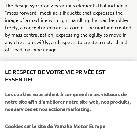
The design synchronizes various elements that include a
"mass forward" machine silhouette that expresses the
image of a machine with light handling that can be ridden
freely, a concentrated central core of the machine created
by mass centralization, expressing the agility to move in
any direction swiftly, and aspects to create a motard and
off-road machine image.
LE RESPECT DE VOTRE VIE PRIVÉE EST
ESSENTIEL
Les cookies nous aident à comprendre les visiteurs de
2014 TRICITY 125/155
notre site afin d'améliorer notre site web, nos produits,
nos services et nos actions marketing.
Cookies sur le site de Yamaha Motor Europe
©Yamaha Motor Europe N.V. / Yamaha Motor Co., Ltd.