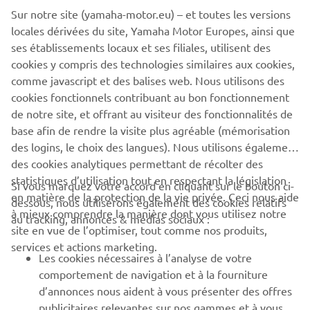
The information and/or imagery on these webpages may
Sur notre site (yamaha-motor.eu) – et toutes les versions
never be used for commercial or non-commercial
locales dérivées du site, Yamaha Motor Europes, ainsi que
purposes without the explicit written consent of Yamaha
ses établissements locaux et ses filiales, utilisent des
Motor Europe N.V. and/or Yamaha Motor Co., Ltd.
cookies y compris des technologies similaires aux cookies,
comme javascript et des balises web. Nous utilisons des
Always ride in a safe manner and obey all local road laws.
cookies fonctionnels contribuant au bon fonctionnement
de notre site, et offrant au visiteur des fonctionnalités de
base afin de rendre la visite plus agréable (mémorisation
des logins, le choix des langues). Nous utilisons également
des cookies analytiques permettant de récolter des
statistiques d’utilisation tout en respectant la législation
CORPORATE
Si vous marquez votre accord en cliquant sur le bouton ci-
en matière de la protection de la vie privée. Ceci nous aide
dessous, nous utiliserons également des cookies relatifs
à mieux comprendre la manière dont vous utilisez notre
au tracking, annonces & médias sociaux :
BUSINESS
site en vue de l’optimiser, tout comme nos produits,
services et actions marketing.
Les cookies nécessaires à l’analyse de votre
PLUS YAMAHA
comportement de navigation et à la fourniture
d’annonces nous aident à vous présenter des offres
SUPPORT
publicitaires relevantes sur nos gammes et à vous