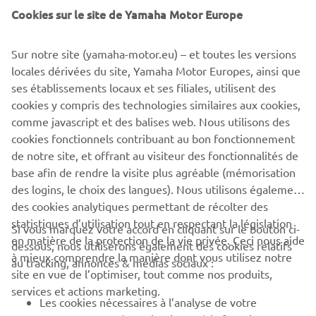
Cookies sur le site de Yamaha Motor Europe
©Yamaha Motor Europe N.V. / Yamaha Motor Co., Ltd.
The information and/or imagery on these webpages may
Sur notre site (yamaha-motor.eu) – et toutes les versions
never be used for commercial or non-commercial
locales dérivées du site, Yamaha Motor Europes, ainsi que
purposes without the explicit written consent of Yamaha
ses établissements locaux et ses filiales, utilisent des
Motor Europe N.V. and/or Yamaha Motor Co., Ltd.
cookies y compris des technologies similaires aux cookies,
comme javascript et des balises web. Nous utilisons des
Always ride in a safe manner and obey all local road laws.
cookies fonctionnels contribuant au bon fonctionnement
de notre site, et offrant au visiteur des fonctionnalités de
base afin de rendre la visite plus agréable (mémorisation
des logins, le choix des langues). Nous utilisons également
des cookies analytiques permettant de récolter des
statistiques d’utilisation tout en respectant la législation
CORPORATE
Si vous marquez votre accord en cliquant sur le bouton ci-
en matière de la protection de la vie privée. Ceci nous aide
dessous, nous utiliserons également des cookies relatifs
à mieux comprendre la manière dont vous utilisez notre
au tracking, annonces & médias sociaux :
BUSINESS
site en vue de l’optimiser, tout comme nos produits,
services et actions marketing.
Les cookies nécessaires à l’analyse de votre
PLUS YAMAHA