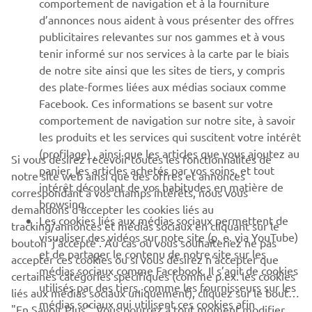
comportement de navigation et à la fourniture
d’annonces nous aident à vous présenter des offres
SUPPORT
publicitaires relevantes sur nos gammes et à vous
tenir informé sur nos services à la carte par le biais
de notre site ainsi que les sites de tiers, y compris
NEWSLETTER
des plate-formes liées aux médias sociaux comme
Facebook. Ces informations se basent sur votre
Découvrez en exclusivité les dernières offres, les événements
comportement de navigation sur notre site, à savoir
spéciaux, les nouveautés et bien plus encore
les produits et les services qui suscitent votre intérêt
(profilage) , ainsi que les articles que vous ajoutez au
Si vous désirez recevoir toutes les fonctionnalités de
panier, les articles achetés par vos soins, et tout
notre site web ainsi que des offres et annonces
intérêt découlant de vos habitudes en matière de
S'ABONNER
correspondant à vos champs intérêts, nous vous
browsing.
demandons d’accepter les cookies liés au
Les cookies liés aux médias sociaux permettent de
tracking/annonces et médias sociaux en cliquant sur le
Lisez notre politique de confidentialité pour savoir comment
visualiser des vidéos sur note site (p. e. via YouTube)
bouton ‘j’accepte’. Au cas où vous souhaiteriez ne pas
nous traitons vos données personnelles :
Politique de
et de partager le contenu de notre site sur les
Confidentialité
accepter ces cookies ou si vous désirez n’accepter que
médias sociaux comme Facebook. Il s’agit de cookies
certaines catégories spécifiques (comme p.ex. les cookies
utilisés par des tiers, comme les fournisseurs sur les
liés aux médias sociaux uniquement), cliquez sur le bouton
Belgium (French)
médias sociaux qui utilisent ces cookies afin
"En Savoir Plus". Vous pourrez à tout moment modifier