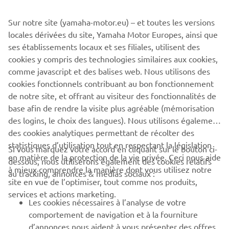
the R1’s “Fastest on Twisty Roads” concept to the next level.
Sur notre site (yamaha-motor.eu) – et toutes les versions
locales dérivées du site, Yamaha Motor Europes, ainsi que
Engine: 998cc, inline-four, 20 valves, DOHC
ses établissements locaux et ses filiales, utilisent des
Max. power: 150 PS @ 10.000 rpm
cookies y compris des technologies similaires aux cookies,
Vehicle weight: 175 kg (dry)
comme javascript et des balises web. Nous utilisons des
cookies fonctionnels contribuant au bon fonctionnement
de notre site, et offrant au visiteur des fonctionnalités de
base afin de rendre la visite plus agréable (mémorisation
des logins, le choix des langues). Nous utilisons également
1
/
11
des cookies analytiques permettant de récolter des
statistiques d’utilisation tout en respectant la législation
Si vous marquez votre accord en cliquant sur le bouton ci-
en matière de la protection de la vie privée. Ceci nous aide
dessous, nous utiliserons également des cookies relatifs
à mieux comprendre la manière dont vous utilisez notre
au tracking, annonces & médias sociaux :
CORPORATE
site en vue de l’optimiser, tout comme nos produits,
services et actions marketing.
Les cookies nécessaires à l’analyse de votre
BUSINESS
comportement de navigation et à la fourniture
d’annonces nous aident à vous présenter des offres