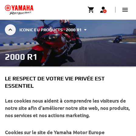
ICONIC EU PRODUCTS - 2000 R1
2000 R1
LE RESPECT DE VOTRE VIE PRIVÉE EST
ESSENTIEL
2000 was the year Yamaha launched its second-generation R1
Les cookies nous aident à comprendre les visiteurs de
which included a revision of some 150 parts in the engine and
notre site afin d'améliorer notre site web, nos produits,
chassis, as well as a more aerodynamic efficient bodywork and
nos services et nos actions marketing.
a new titanium muffler. The all-new bodywork yielded
improved aerodynamic performance, the titanium muffler
reduced weight, and its performance potential was refined
Cookies sur le site de Yamaha Motor Europe
with improved drivability and more. This model update took