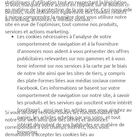
statistiques d’utilisation tout en respectant la législation
CORPORATE
Si vous marquez votre accord en cliquant sur le bouton ci-
en matière de la protection de la vie privée. Ceci nous aide
dessous, nous utiliserons également des cookies relatifs
à mieux comprendre la manière dont vous utilisez notre
au tracking, annonces & médias sociaux :
BUSINESS
site en vue de l’optimiser, tout comme nos produits,
services et actions marketing.
Les cookies nécessaires à l’analyse de votre
PLUS YAMAHA
comportement de navigation et à la fourniture
d’annonces nous aident à vous présenter des offres
SUPPORT
publicitaires relevantes sur nos gammes et à vous
tenir informé sur nos services à la carte par le biais
de notre site ainsi que les sites de tiers, y compris
NEWSLETTER
des plate-formes liées aux médias sociaux comme
Facebook. Ces informations se basent sur votre
Découvrez en exclusivité les dernières offres, les événements
comportement de navigation sur notre site, à savoir
spéciaux, les nouveautés et bien plus encore
les produits et les services qui suscitent votre intérêt
(profilage) , ainsi que les articles que vous ajoutez au
Si vous désirez recevoir toutes les fonctionnalités de
panier, les articles achetés par vos soins, et tout
notre site web ainsi que des offres et annonces
intérêt découlant de vos habitudes en matière de
S'ABONNER
correspondant à vos champs intérêts, nous vous
browsing.
demandons d’accepter les cookies liés au