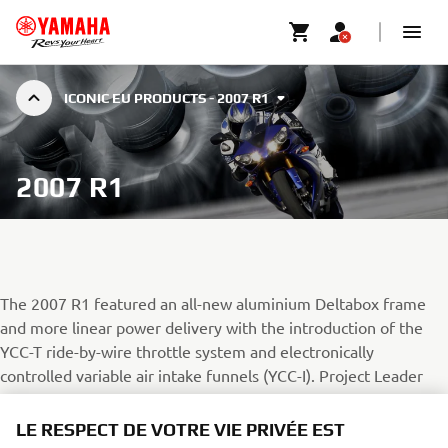
ICONIC EU PRODUCTS - 2007 R1
2007 R1
The 2007 R1 featured an all-new aluminium Deltabox frame
and more linear power delivery with the introduction of the
YCC-T ride-by-wire throttle system and electronically
controlled variable air intake funnels (YCC-I). Project Leader
Makato Shimamoto also introduced a new four-valve design
motor, slipper clutch, as well as improved brakes and
LE RESPECT DE VOTRE VIE PRIVÉE EST
suspension.