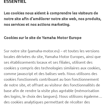
ESSENTIEL
The overall body shape design was also new, with an
aggressive layered cowling for edgy and dynamic styling. This
Les cookies nous aident à comprendre les visiteurs de
model brought improvements across the board, retaining the
notre site afin d'améliorer notre site web, nos produits,
1st-generation’s impeccable handling and performance on
nos services et nos actions marketing.
twisty roads while enhancing the bike’s performance on the
track.
Cookies sur le site de Yamaha Motor Europe
Engine: 998cc, inline-four, 16 valves, DOHC
Max. power: 180 PS @ 12.500 rpm
Sur notre site (yamaha-motor.eu) – et toutes les versions
Vehicle weight: 178 kg (dry)
locales dérivées du site, Yamaha Motor Europes, ainsi que
ses établissements locaux et ses filiales, utilisent des
cookies y compris des technologies similaires aux cookies,
comme javascript et des balises web. Nous utilisons des
cookies fonctionnels contribuant au bon fonctionnement
1
/
11
de notre site, et offrant au visiteur des fonctionnalités de
base afin de rendre la visite plus agréable (mémorisation
des logins, le choix des langues). Nous utilisons également
des cookies analytiques permettant de récolter des