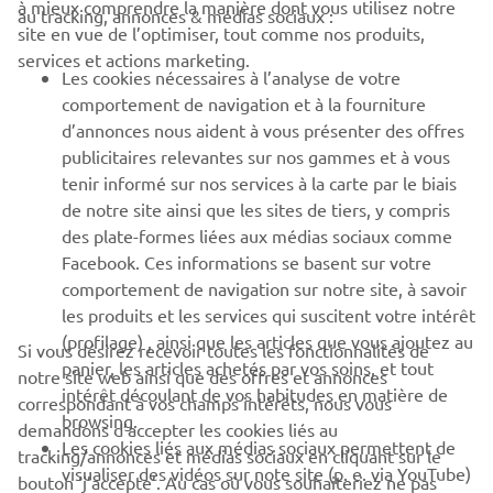
à mieux comprendre la manière dont vous utilisez notre
au tracking, annonces & médias sociaux :
BUSINESS
site en vue de l’optimiser, tout comme nos produits,
services et actions marketing.
Les cookies nécessaires à l’analyse de votre
PLUS YAMAHA
comportement de navigation et à la fourniture
d’annonces nous aident à vous présenter des offres
SUPPORT
publicitaires relevantes sur nos gammes et à vous
tenir informé sur nos services à la carte par le biais
de notre site ainsi que les sites de tiers, y compris
NEWSLETTER
des plate-formes liées aux médias sociaux comme
Facebook. Ces informations se basent sur votre
Découvrez en exclusivité les dernières offres, les événements
comportement de navigation sur notre site, à savoir
spéciaux, les nouveautés et bien plus encore
les produits et les services qui suscitent votre intérêt
(profilage) , ainsi que les articles que vous ajoutez au
Si vous désirez recevoir toutes les fonctionnalités de
panier, les articles achetés par vos soins, et tout
notre site web ainsi que des offres et annonces
intérêt découlant de vos habitudes en matière de
S'ABONNER
correspondant à vos champs intérêts, nous vous
browsing.
demandons d’accepter les cookies liés au
Les cookies liés aux médias sociaux permettent de
tracking/annonces et médias sociaux en cliquant sur le
Lisez notre politique de confidentialité pour savoir comment
visualiser des vidéos sur note site (p. e. via YouTube)
bouton ‘j’accepte’. Au cas où vous souhaiteriez ne pas
nous traitons vos données personnelles :
Politique de