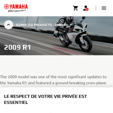
ICONIC EU PRODUCTS - 2009 R1
2009 R1
The 2009 model was one of the most significant updates to
the Yamaha R1 and featured a ground-breaking cross-plane
crankshaft, directly derived from technology developed on the
YZR-M1 MotoGP machine, delivering incredibly linear traction
LE RESPECT DE VOTRE VIE PRIVÉE EST
and control in response to throttle operation. Next to that,
ESSENTIEL
Development Leader Toyoshi Nishida introduced twin fuel
injectors fitted to the 2009 R1, as well as independent