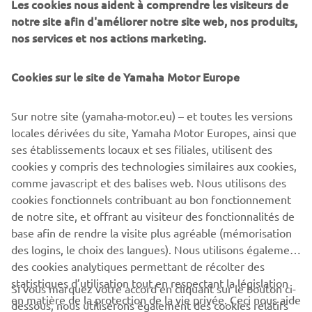
Les cookies nous aident à comprendre les visiteurs de
damping mechanisms for the front fork. Together with a new
notre site afin d'améliorer notre site web, nos produits,
aluminium Deltabox frame and Yamaha’s exclusive CF die-cast
nos services et nos actions marketing.
magnesium subframe and cutting-edge electronics, the new
R1 boasted outstanding cornering performance.
Cookies sur le site de Yamaha Motor Europe
Engine: 998cc, inline-four, 16 valves, DOHC
Max. power: 182 PS @ 12.500 rpm
Sur notre site (yamaha-motor.eu) – et toutes les versions
Vehicle weight: 206 kg
locales dérivées du site, Yamaha Motor Europes, ainsi que
ses établissements locaux et ses filiales, utilisent des
cookies y compris des technologies similaires aux cookies,
comme javascript et des balises web. Nous utilisons des
cookies fonctionnels contribuant au bon fonctionnement
1
/
15
de notre site, et offrant au visiteur des fonctionnalités de
base afin de rendre la visite plus agréable (mémorisation
des logins, le choix des langues). Nous utilisons également
des cookies analytiques permettant de récolter des
statistiques d’utilisation tout en respectant la législation
CORPORATE
Si vous marquez votre accord en cliquant sur le bouton ci-
en matière de la protection de la vie privée. Ceci nous aide
dessous, nous utiliserons également des cookies relatifs