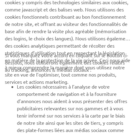
l’aluminium vert pour les motos au Japon
cookies y compris des technologies similaires aux cookies,
comme javascript et des balises web. Nous utilisons des
En savoir plus
cookies fonctionnels contribuant au bon fonctionnement
de notre site, et offrant au visiteur des fonctionnalités de
base afin de rendre la visite plus agréable (mémorisation
des logins, le choix des langues). Nous utilisons également
des cookies analytiques permettant de récolter des
statistiques d’utilisation tout en respectant la législation
CORPORATE
Si vous marquez votre accord en cliquant sur le bouton ci-
en matière de la protection de la vie privée. Ceci nous aide
dessous, nous utiliserons également des cookies relatifs
à mieux comprendre la manière dont vous utilisez notre
au tracking, annonces & médias sociaux :
BUSINESS
site en vue de l’optimiser, tout comme nos produits,
services et actions marketing.
Les cookies nécessaires à l’analyse de votre
PLUS YAMAHA
comportement de navigation et à la fourniture
d’annonces nous aident à vous présenter des offres
SUPPORT
publicitaires relevantes sur nos gammes et à vous
tenir informé sur nos services à la carte par le biais
de notre site ainsi que les sites de tiers, y compris
NEWSLETTER
des plate-formes liées aux médias sociaux comme