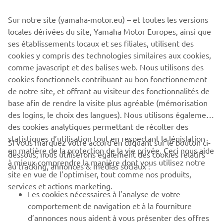
Sur notre site (yamaha-motor.eu) – et toutes les versions
locales dérivées du site, Yamaha Motor Europes, ainsi que
ses établissements locaux et ses filiales, utilisent des
Notre mission
cookies y compris des technologies similaires aux cookies,
comme javascript et des balises web. Nous utilisons des
En savoir plus
cookies fonctionnels contribuant au bon fonctionnement
de notre site, et offrant au visiteur des fonctionnalités de
base afin de rendre la visite plus agréable (mémorisation
des logins, le choix des langues). Nous utilisons également
des cookies analytiques permettant de récolter des
statistiques d’utilisation tout en respectant la législation
CORPORATE
Si vous marquez votre accord en cliquant sur le bouton ci-
en matière de la protection de la vie privée. Ceci nous aide
dessous, nous utiliserons également des cookies relatifs
à mieux comprendre la manière dont vous utilisez notre
au tracking, annonces & médias sociaux :
BUSINESS
site en vue de l’optimiser, tout comme nos produits,
services et actions marketing.
Les cookies nécessaires à l’analyse de votre
PLUS YAMAHA
comportement de navigation et à la fourniture
d’annonces nous aident à vous présenter des offres