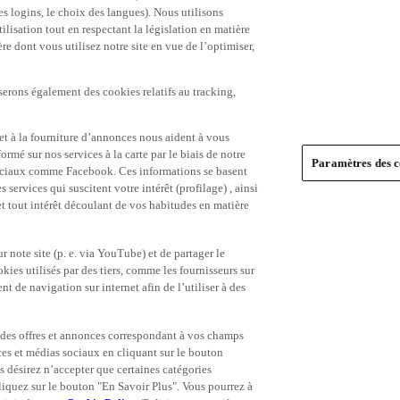
es logins, le choix des langues). Nous utilisons
ilisation tout en respectant la législation en matière
e dont vous utilisez notre site en vue de l’optimiser,
serons également des cookies relatifs au tracking,
et à la fourniture d’annonces nous aident à vous
ormé sur nos services à la carte par le biais de notre
Paramètres des c
s sociaux comme Facebook. Ces informations se basent
 services qui suscitent votre intérêt (profilage) , ainsi
 et tout intérêt découlant de vos habitudes en matière
 note site (p. e. via YouTube) et de partager le
ies utilisés par des tiers, comme les fournisseurs sur
t de navigation sur internet afin de l’utiliser à des
ue des offres et annonces correspondant à vos champs
es et médias sociaux en cliquant sur le bouton
s désirez n’accepter que certaines catégories
iquez sur le bouton "En Savoir Plus". Vous pourrez à