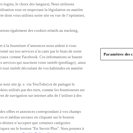
es logins, le choix des langues). Nous utilisons
ilisation tout en respectant la législation en matière
e dont vous utilisez notre site en vue de l’optimiser,
serons également des cookies relatifs au tracking,
et à la fourniture d’annonces nous aident à vous
ormé sur nos services à la carte par le biais de notre
Paramètres des c
s sociaux comme Facebook. Ces informations se basent
 services qui suscitent votre intérêt (profilage) , ainsi
 et tout intérêt découlant de vos habitudes en matière
 note site (p. e. via YouTube) et de partager le
ies utilisés par des tiers, comme les fournisseurs sur
t de navigation sur internet afin de l’utiliser à des
ue des offres et annonces correspondant à vos champs
es et médias sociaux en cliquant sur le bouton
s désirez n’accepter que certaines catégories
iquez sur le bouton "En Savoir Plus". Vous pourrez à