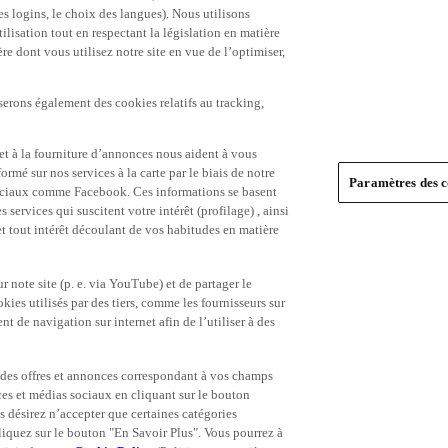
es logins, le choix des langues). Nous utilisons
ilisation tout en respectant la législation en matière
e dont vous utilisez notre site en vue de l’optimiser,
serons également des cookies relatifs au tracking,
et à la fourniture d’annonces nous aident à vous
ormé sur nos services à la carte par le biais de notre
Paramètres des c
s sociaux comme Facebook. Ces informations se basent
 services qui suscitent votre intérêt (profilage) , ainsi
 et tout intérêt découlant de vos habitudes en matière
 note site (p. e. via YouTube) et de partager le
ies utilisés par des tiers, comme les fournisseurs sur
t de navigation sur internet afin de l’utiliser à des
ue des offres et annonces correspondant à vos champs
es et médias sociaux en cliquant sur le bouton
s désirez n’accepter que certaines catégories
iquez sur le bouton "En Savoir Plus". Vous pourrez à