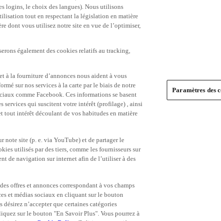
es logins, le choix des langues). Nous utilisons
ilisation tout en respectant la législation en matière
e dont vous utilisez notre site en vue de l’optimiser,
serons également des cookies relatifs au tracking,
et à la fourniture d’annonces nous aident à vous
ormé sur nos services à la carte par le biais de notre
Paramètres des c
s sociaux comme Facebook. Ces informations se basent
 services qui suscitent votre intérêt (profilage) , ainsi
 et tout intérêt découlant de vos habitudes en matière
 note site (p. e. via YouTube) et de partager le
ies utilisés par des tiers, comme les fournisseurs sur
t de navigation sur internet afin de l’utiliser à des
ue des offres et annonces correspondant à vos champs
es et médias sociaux en cliquant sur le bouton
s désirez n’accepter que certaines catégories
iquez sur le bouton "En Savoir Plus". Vous pourrez à