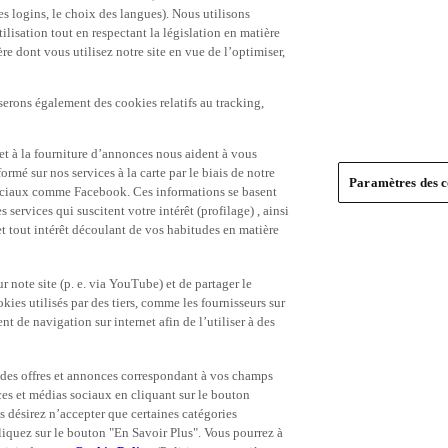
es logins, le choix des langues). Nous utilisons
ilisation tout en respectant la législation en matière
e dont vous utilisez notre site en vue de l’optimiser,
serons également des cookies relatifs au tracking,
et à la fourniture d’annonces nous aident à vous
ormé sur nos services à la carte par le biais de notre
Paramètres des c
s sociaux comme Facebook. Ces informations se basent
 services qui suscitent votre intérêt (profilage) , ainsi
 et tout intérêt découlant de vos habitudes en matière
 note site (p. e. via YouTube) et de partager le
ies utilisés par des tiers, comme les fournisseurs sur
t de navigation sur internet afin de l’utiliser à des
ue des offres et annonces correspondant à vos champs
es et médias sociaux en cliquant sur le bouton
s désirez n’accepter que certaines catégories
iquez sur le bouton "En Savoir Plus". Vous pourrez à