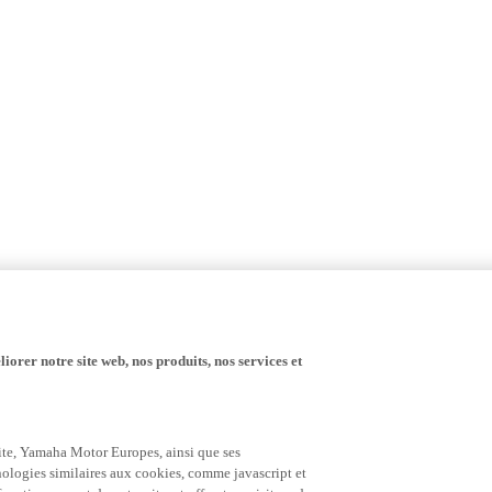
iorer notre site web, nos produits, nos services et
 site, Yamaha Motor Europes, ainsi que ses
hnologies similaires aux cookies, comme javascript et
nctionnement de notre site, et offrant au visiteur des