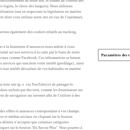
es logins, le choix des langues). Nous utilisons
ilisation tout en respectant la législation en matière
e dont vous utilisez notre site en vue de l’optimiser,
serons également des cookies relatifs au tracking,
et à la fourniture d’annonces nous aident à vous
ormé sur nos services à la carte par le biais de notre
Paramètres des c
s sociaux comme Facebook. Ces informations se basent
 services qui suscitent votre intérêt (profilage) , ainsi
 et tout intérêt découlant de vos habitudes en matière
 note site (p. e. via YouTube) et de partager le
ies utilisés par des tiers, comme les fournisseurs sur
t de navigation sur internet afin de l’utiliser à des
ue des offres et annonces correspondant à vos champs
es et médias sociaux en cliquant sur le bouton
s désirez n’accepter que certaines catégories
iquez sur le bouton "En Savoir Plus". Vous pourrez à