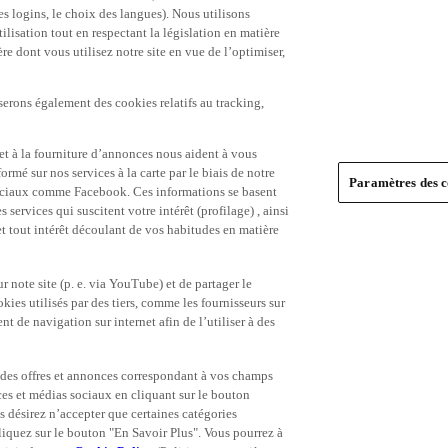
es logins, le choix des langues). Nous utilisons
ilisation tout en respectant la législation en matière
e dont vous utilisez notre site en vue de l’optimiser,
serons également des cookies relatifs au tracking,
et à la fourniture d’annonces nous aident à vous
ormé sur nos services à la carte par le biais de notre
Paramètres des c
s sociaux comme Facebook. Ces informations se basent
 services qui suscitent votre intérêt (profilage) , ainsi
 et tout intérêt découlant de vos habitudes en matière
 note site (p. e. via YouTube) et de partager le
ies utilisés par des tiers, comme les fournisseurs sur
t de navigation sur internet afin de l’utiliser à des
ue des offres et annonces correspondant à vos champs
es et médias sociaux en cliquant sur le bouton
s désirez n’accepter que certaines catégories
iquez sur le bouton "En Savoir Plus". Vous pourrez à