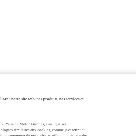
iorer notre site web, nos produits, nos services et
 site, Yamaha Motor Europes, ainsi que ses
hnologies similaires aux cookies, comme javascript et
nctionnement de notre site, et offrant au visiteur des