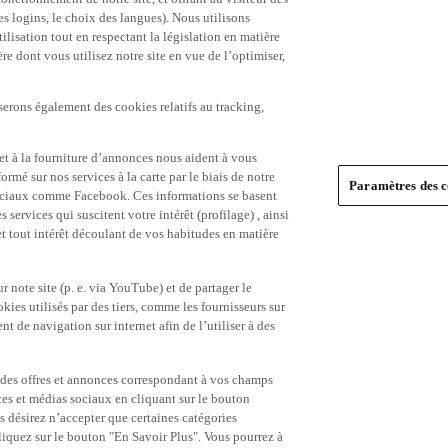
es logins, le choix des langues). Nous utilisons
ilisation tout en respectant la législation en matière
e dont vous utilisez notre site en vue de l’optimiser,
serons également des cookies relatifs au tracking,
et à la fourniture d’annonces nous aident à vous
ormé sur nos services à la carte par le biais de notre
Paramètres des c
s sociaux comme Facebook. Ces informations se basent
 services qui suscitent votre intérêt (profilage) , ainsi
 et tout intérêt découlant de vos habitudes en matière
 note site (p. e. via YouTube) et de partager le
ies utilisés par des tiers, comme les fournisseurs sur
t de navigation sur internet afin de l’utiliser à des
ue des offres et annonces correspondant à vos champs
es et médias sociaux en cliquant sur le bouton
s désirez n’accepter que certaines catégories
iquez sur le bouton "En Savoir Plus". Vous pourrez à